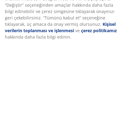
Deneyiminizi kişiselleştiriyoruz
İncelemeler
Deneyiminizi kişiselleştiriyoruz JYSK olarak, web sitemizi ziyaret
(
0
)
ettiğinizde size iyi bir deneyim sunmak için çerezler ve mobil
tanımlayıcılar kullanıyoruz. Çerezler, işlevselliği, istatistikleri ve
ilgili pazarlamayı sağlamak için hakkınızda bilgi toplar.
Teslimat
Pazarlama çerezlerini kabul ettiğinizde, size özel ve statik
reklamlar için tarama verilerinizi pazarlama ortaklarımızla (ör.
Google, Meta ve TikTok) paylaşırız. “Değiştir” seçeneğinden
amaçlar hakkında daha fazla bilgi edinebilir ve çerez simgesine
tıklayarak onayınızı geri çekebilirsiniz. “Tümünü kabul et”
seçeneğine tıklayarak, üç amaca da onay vermiş olursunuz.
Kişisel verilerin toplanması ve işlenmesi
ve
çerez politikamız
hakkında daha fazla bilgi edinin.