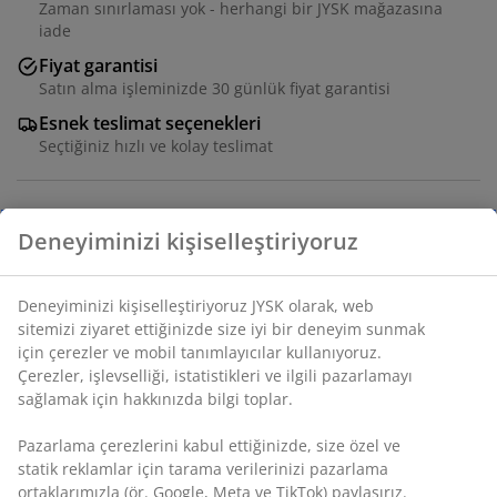
Zaman sınırlaması yok - herhangi bir JYSK mağazasına
iade
Fiyat garantisi
Satın alma işleminizde 30 günlük fiyat garantisi
Esnek teslimat seçenekleri
Seçtiğiniz hızlı ve kolay teslimat
Örme deniz yosunundan yapılmış sepet. Doğal
malzeme, küçük eşyaları düzenlemek için dekoratif bir
saklama çözümü sunar ve odaya sıcak ve sakin bir
dokunuş katar. G20 x U24 x Y11 cm
SKU: 4912904
Özellikler