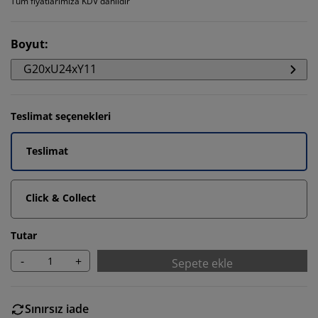
Tüm fiyatlarımıza KDV dahildir
Boyut
:
G20xU24xY11
Teslimat seçenekleri
Teslimat
Click & Collect
Tutar
-
+
Sepete ekle
Sınırsız iade