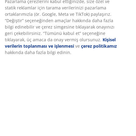
Pazarlama çerezlerini kabul ettiğinizde, size özel ve
Y12 cm
statik reklamlar için tarama verilerinizi pazarlama
ortaklarımızla (ör. Google, Meta ve TikTok) paylaşırız.
SKU: 4912897
“Değiştir” seçeneğinden amaçlar hakkında daha fazla
bilgi edinebilir ve çerez simgesine tıklayarak onayınızı
geri çekebilirsiniz. “Tümünü kabul et” seçeneğine
tıklayarak, üç amaca da onay vermiş olursunuz.
Kişisel
Özellikler
verilerin toplanması ve işlenmesi
ve
çerez politikamız
hakkında daha fazla bilgi edinin.
İncelemeler
(
0
)
Teslimat