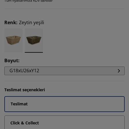
Tüm fiyatlarımıza KDV dahildir
Renk
:
Zeytin yeşili
Boyut
:
G18xU26xY12
Teslimat seçenekleri
Teslimat
Click & Collect