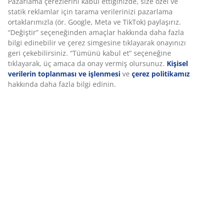
SKU: 4912357
Özellikler
İncelemeler
Deneyiminizi kişiselleştiriyoruz
(
123
)
Deneyiminizi kişiselleştiriyoruz JYSK olarak, web sitemizi ziyaret
ettiğinizde size iyi bir deneyim sunmak için çerezler ve mobil
Teslimat
tanımlayıcılar kullanıyoruz. Çerezler, işlevselliği, istatistikleri ve il
pazarlamayı sağlamak için hakkınızda bilgi toplar.
Pazarlama çerezlerini kabul ettiğinizde, size özel ve statik reklam
tarama verilerinizi pazarlama ortaklarımızla (ör. Google, Meta ve
paylaşırız. “Değiştir” seçeneğinden amaçlar hakkında daha fazla 