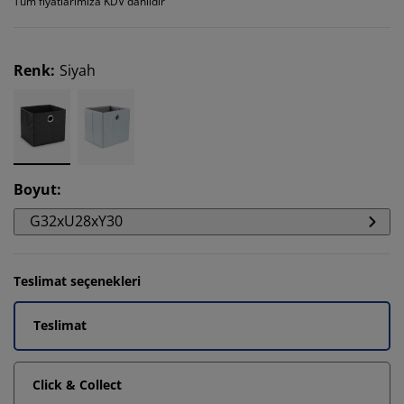
Tüm fiyatlarımıza KDV dahildir
Renk
:
Siyah
Boyut
:
G32xU28xY30
Teslimat seçenekleri
Teslimat
Click & Collect