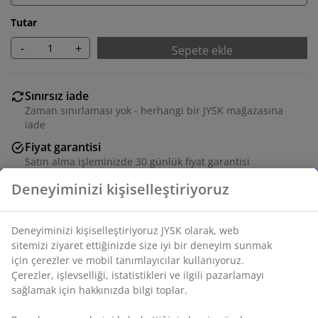
Tutar
-
+
Sepete ekle
Sınırsız iade
Zaman sınırlaması yok - herhangi bir JYSK mağazasına
iade
Fiyat garantisi
Satın alma işleminizde 30 günlük fiyat garantisi
Esnek teslimat seçenekleri
Seçtiğiniz hızlı ve kolay teslimat
Evde veya ofiste her türlü eşyayı saklamak için ideal,
sağlam ve geniş tasarımlı siyah sepet. Raf veya
dolaplarla uyumludur ve kolay taşıma için çelik bir kulp
mevcuttur. G32 x U28 x Y30 cm