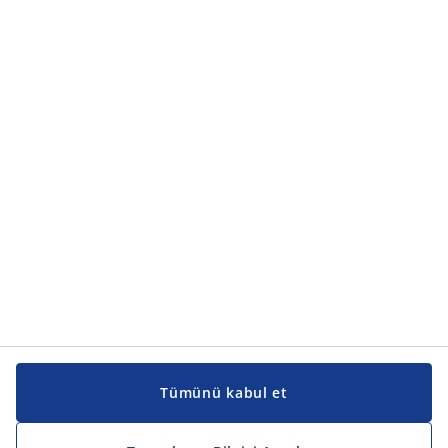
Ürün kategorileri
Ürün kategorileri
Kılavuzlar ve destek
Kılavuzlar ve destek
JYSK
JYSK
Genel merkez
JYSK'u takip edin
Tümünü kabul et