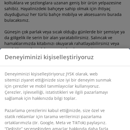
koltuklara ve şezlonglara uzanan geniş bir ürün yelpazesine
sahibiz. Hayalinizdeki bahçeye sahip olmak için ihtiyaç
duyduğunuz her türlü bahçe mobilya ve aksesuarını burada
bulacaksınız.
Güneşin çok parlak veya sıcak olduğu günlerde bir şemsiye ya
da gölgelik ile serin bir alan yaratabilirsiniz. Salıncak ve
hamaklarımızda kitabınızı okuyarak rahatlayabilirsiniz veya
çardaklarımızla açık havanın tadını her mevsim
çıkarabilirsiniz. Seçim sizim.
Deneyiminizi kişiselleştiriyoruz
Bahçe mobilyalarınızda doğayı
Deneyiminizi kişiselleştiriyoruz JYSK olarak, web
koruyan seçim: FSC® garantisi
sitemizi ziyaret ettiğinizde size iyi bir deneyim sunmak
için çerezler ve mobil tanımlayıcılar kullanıyoruz.
Ahşap bahçe mobilyaları, doğal sıcaklıklarıyla tüm dış mekan
Çerezler, işlevselliği, istatistikleri ve ilgili pazarlamayı
dekorasyonlarına kolayca uyum sağlar ve farklı ahşap
sağlamak için hakkınızda bilgi toplar.
türleriyle zengin bir çeşitlilik sunar. asarım kadar kaynağın da
önemli olduğunu biliyoruz. Bu nedenle, tercihlerinizle doğayı
Pazarlama çerezlerini kabul ettiğinizde, size özel ve
koruduğunuzdan emin olmanız için tüm sert ahşap bahçe
statik reklamlar için tarama verilerinizi pazarlama
mobilyalarımızın FSC® sertifikalı ahşaptan üretilmiş
ortaklarımızla (ör. Google, Meta ve TikTok) paylaşırız.
olmasından gurur duyuyoruz.
FSC® sertifikası, ormanın
“Değiştir” seçeneğinden amaçlar hakkında daha fazla