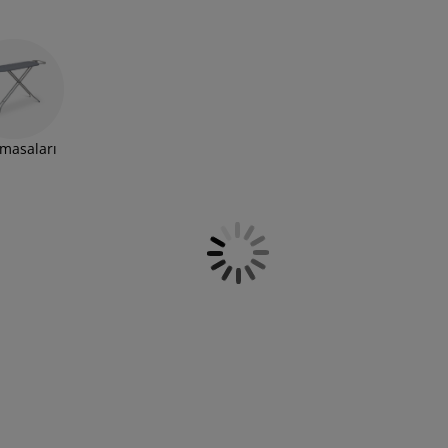
’da, kullanmadığınız zamanlarda kaldırmak için ideal
ızı bulacaksınız. Uygun bütçeliden en kullanışlı
. Her ev için bir çamaşır sepetimiz vardır. Her
 çamaşır günlerini kolaylaştırın.
masaları