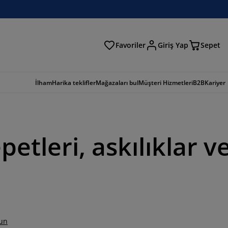
Favoriler
Giriş Yap
Sepet
a
İlham
Harika teklifler
Mağazaları bul
Müşteri Hizmetleri
B2B
Kariyer
etleri, askılıklar v
un