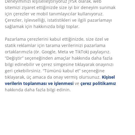
Deneyiminizi kişiselleştiriyoruz JYSK olarak, web
sitemizi ziyaret ettiğinizde size iyi bir deneyim sunmak
47 YILLIK HARİKA TEKLİFLER
için çerezler ve mobil tanımlayıcılar kullanıyoruz.
49 ülkede dünya çapında 3.600'ü aşkın mağazamızla
Çerezler, işlevselliği, istatistikleri ve ilgili pazarlamayı
hizmetinizdeyiz.
sağlamak için hakkınızda bilgi toplar.
Pazarlama çerezlerini kabul ettiğinizde, size özel ve
statik reklamlar için tarama verilerinizi pazarlama
ortaklarımızla (ör. Google, Meta ve TikTok) paylaşırız.
“Değiştir” seçeneğinden amaçlar hakkında daha fazla
İSKANDİNAV KÖKLER
bilgi edinebilir ve çerez simgesine tıklayarak onayınızı
İskandinav köklerimizle 1979'da Danimarka'da kurulmuş
geri çekebilirsiniz. “Tümünü kabul et” seçeneğine
global bir markayız.
tıklayarak, üç amaca da onay vermiş olursunuz.
Kişisel
verilerin toplanması ve işlenmesi
ve
çerez politikamız
hakkında daha fazla bilgi edinin.
YATAK GARANTİSİ
GOLD yataklarımızda 25 yıl garanti sunuyoruz.