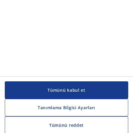
Kılavuzlar ve destek
Kılavuzlar ve destek
JYSK
JYSK
Genel merkez
JYSK'u takip edin
Tümünü kabul et
Tanımlama Bilgisi Ayarları
Tümünü reddet