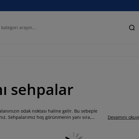
Ar
ı sehpalar
anınızın odak noktası haline gelir. Bu sebeple
nız. Sehpalarımız hoş görünmenin yanı sıra,
Devamını okuy
meceler ve hatta yerleşik dergi standları içerir.
sehpalar için sayfamızı inceleyin.