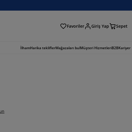
Favoriler
Giriş Yap
Sepet
a
İlham
Harika teklifler
Mağazaları bul
Müşteri Hizmetleri
B2B
Kariyer
un