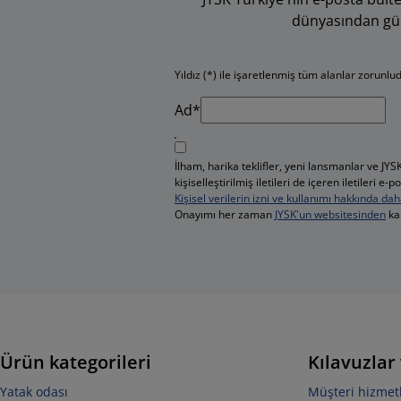
dünyasından günce
Yıldız (*) ile işaretlenmiş tüm alanlar zorunlu
Ad*
İlham, harika teklifler, yeni lansmanlar ve J
kişiselleştirilmiş iletileri de içeren iletileri
Kişisel verilerin izni ve kullanımı hakkında dah
Onayımı her zaman
JYSK'un websitesinden
kal
Ürün kategorileri
Kılavuzlar
Yatak odası
Müşteri hizmetle