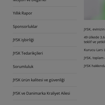
kım ürünleri
ş mekan aydınlatma
rşaflar
tak pedleri
dınlatma
amp
Yıllık Rapor
rdıroplar
ryolalar
mizlik aksesuarları
tak odası mobilyaları
tak çıtaları
cuk odası
Sponsorluklar
JYSK, evinizi
cuk yatakları
maşır gereksinimleri
49 ülkede 3,6
JYSK işbirliği
teklif ve yetki
cuk ranza ve karyolaları
Kurucu Lars L
JYSK Tedarikçileri
JYSK, toplam 
JYSK hakkınd
Sorumluluk
JYSK ürün kalitesi ve güvenliği
JYSK ve Danimarka Kraliyet Ailesi