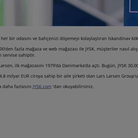
n her bir odasını ve bahçenizi döşemeyi kolaylaştıran İskandinav kök
00’den fazla mağaza ve web mağazası ile JYSK, müşteriler nasıl alış
li servise sahiptir.
arsen, ilk mağazasını 1979’da Danimarka’da açtı. Bugün, JYSK 30,00
4,8 milyar EUR ciroya sahip bir aile şirketi olan Lars Larsen Group'u
a daha fazlasını
JYSK.com
'dan okuyabilirsiniz.