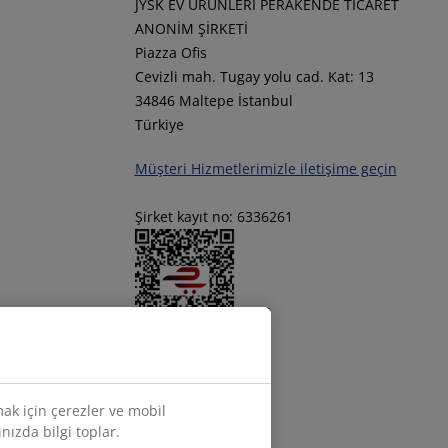
JYSK EV ÜRÜNLERİ PERAKENDE TİCARET
ANONİM ŞİRKETİ
Piazza Ofis
Cevizli mah. Tugay yolu cad. Kat: 13
34846 Maltepe İstanbul
Türkiye
Müşteri Hizmetlerimizle iletişime geçin
Şirket kayıt no: 6336261
JYSK'u takip edin
mak için çerezler ve mobil
ınızda bilgi toplar.