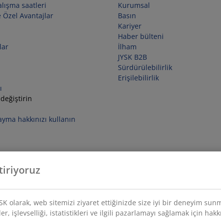
lışma saatleri
Kurumsal
 Özel Avantajlar
Basın
Kariyer
Haber bülteni
lar
İlham
JYSK B2B
Sürdürülebilirlik
Erişilebilirlik
ı
 değiştirin
yma hakkınızı kullanın
tiriyoruz
YSK olarak, web sitemizi ziyaret ettiğinizde size iyi bir deneyim sun
r, işlevselliği, istatistikleri ve ilgili pazarlamayı sağlamak için hakk