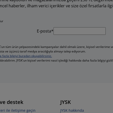
l haberler, ilham verici içerikler ve size özel fırsatlarla ilgil
dur
E-posta*
YSK'un tüm ürün yelpazesindeki kampanyalar dahil olmak üzere, kişisel verilerime 
 e-posta ve üçüncü taraf medya aracılığıyla almayı talep ediyorum.
a fazla bilgiyi buradan okuyabilirsiniz.
dırabilirim. JYSK'un kişisel verilerimi nasıl işlediği hakkında daha fazla bilgiyi gizli
 ve destek
JYSK
ri ile iletişime geçin
JYSK hakkında