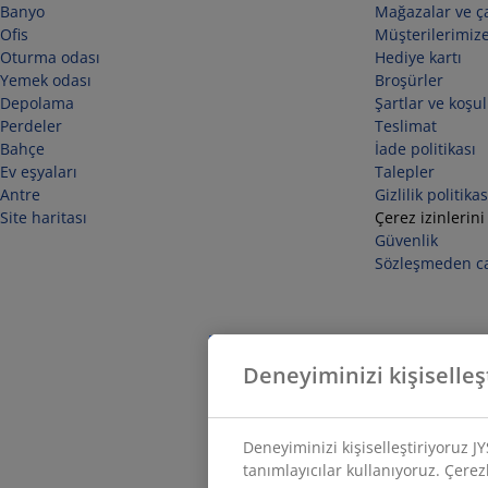
Banyo
Mağazalar ve ça
Ofis
Müşterilerimize
Oturma odası
Hediye kartı
Yemek odası
Broşürler
Depolama
Şartlar ve koşul
Perdeler
Teslimat
Bahçe
İade politikası
Ev eşyaları
Talepler
Antre
Gizlilik politikas
Site haritası
Çerez izinlerini
Güvenlik
Sözleşmeden ca
Deneyiminizi kişiselleş
Deneyiminizi kişiselleştiriyoruz J
tanımlayıcılar kullanıyoruz. Çerezle