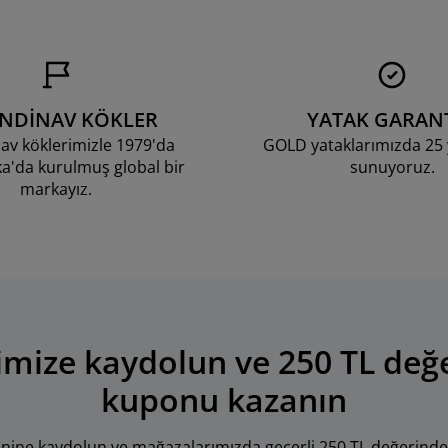
ANDİNAV KÖKLER
YATAK GARANT
av köklerimizle 1979'da
GOLD yataklarımızda 25 y
'da kurulmuş global bir
sunuyoruz.
markayız.
mize kaydolun ve 250 TL değ
kuponu kazanın
tenine kaydolun ve mağazalarımızda geçerli 250 TL değerinde