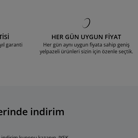
İSİ
HER GÜN UYGUN FİYAT
ıl garanti
Her gün aynı uygun fiyata sahip geniş
yelpazeli ürünleri sizin için özenle seçtik.
erinde indirim
 indirim kuponu kazanın. JYSK