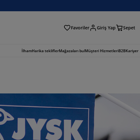
Favoriler
Giriş Yap
Sepet
a
İlham
Harika teklifler
Mağazaları bul
Müşteri Hizmetleri
B2B
Kariyer