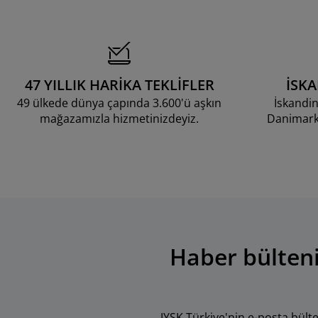
47 YILLIK HARİKA TEKLİFLER
İSK
49 ülkede dünya çapında 3.600'ü aşkın
İskandin
mağazamızla hizmetinizdeyiz.
Danimarka
Haber bülteni
JYSK Türkiye'nin e-posta bül