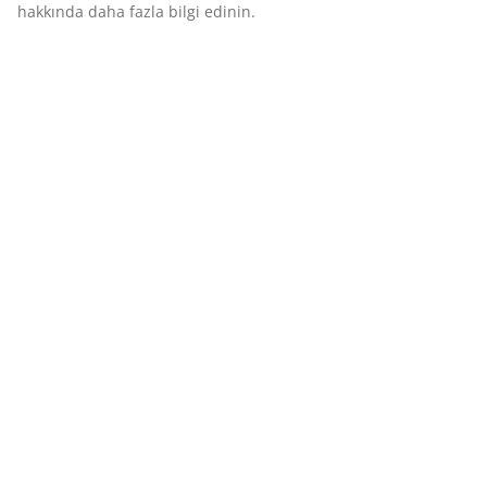
hakkında daha fazla bilgi edinin.
Perdeler
Bahçe
Ev eşyaları
Antre