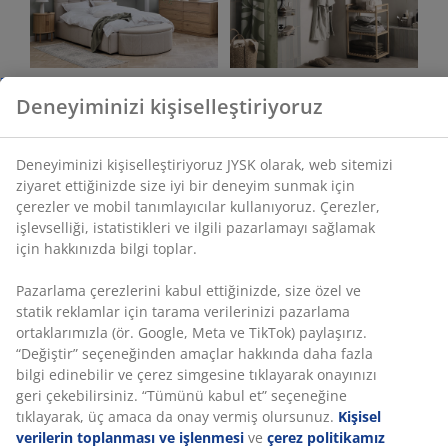
Yatak odası
Banyo
Deneyiminizi kişiselleştiriyoruz
Deneyiminizi kişiselleştiriyoruz JYSK olarak, web sitemizi
ziyaret ettiğinizde size iyi bir deneyim sunmak için
çerezler ve mobil tanımlayıcılar kullanıyoruz. Çerezler,
işlevselliği, istatistikleri ve ilgili pazarlamayı sağlamak
için hakkınızda bilgi toplar.
Ofis
Oturma odası
Pazarlama çerezlerini kabul ettiğinizde, size özel ve
statik reklamlar için tarama verilerinizi pazarlama
ortaklarımızla (ör. Google, Meta ve TikTok) paylaşırız.
“Değiştir” seçeneğinden amaçlar hakkında daha fazla
bilgi edinebilir ve çerez simgesine tıklayarak onayınızı
geri çekebilirsiniz. “Tümünü kabul et” seçeneğine
Yemek odası
Depolama
tıklayarak, üç amaca da onay vermiş olursunuz.
Kişisel
verilerin toplanması ve işlenmesi
ve
çerez politikamız