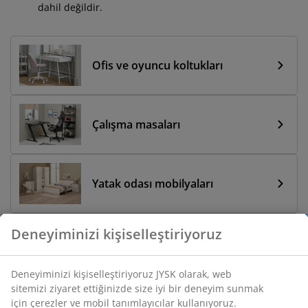
dahil değildir.
Ofis ve oyuncu koltukları
Çalışma masaları
Yatak odası mobilyaları
Deneyiminizi kişiselleştiriyoruz
Yemek sandalyeleri
Deneyiminizi kişiselleştiriyoruz JYSK olarak, web
sitemizi ziyaret ettiğinizde size iyi bir deneyim sunmak
Yemek masaları
için çerezler ve mobil tanımlayıcılar kullanıyoruz.