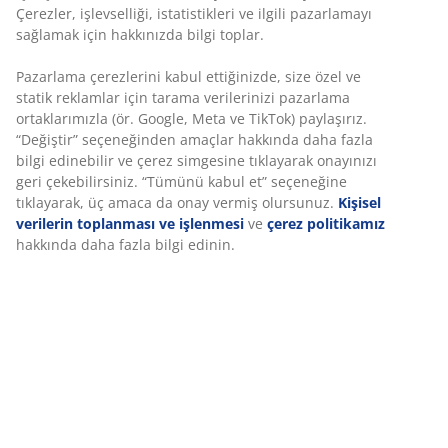
Çerezler, işlevselliği, istatistikleri ve ilgili pazarlamayı
sağlamak için hakkınızda bilgi toplar.
Berjer ve kanepeler
Pazarlama çerezlerini kabul ettiğinizde, size özel ve
statik reklamlar için tarama verilerinizi pazarlama
ortaklarımızla (ör. Google, Meta ve TikTok) paylaşırız.
“Değiştir” seçeneğinden amaçlar hakkında daha fazla
bilgi edinebilir ve çerez simgesine tıklayarak onayınızı
Depolama mobilyaları
geri çekebilirsiniz. “Tümünü kabul et” seçeneğine
tıklayarak, üç amaca da onay vermiş olursunuz.
Kişisel
verilerin toplanması ve işlenmesi
ve
çerez politikamız
hakkında daha fazla bilgi edinin.
İç mekan mobilyaları
Tüm indirimli ürünler