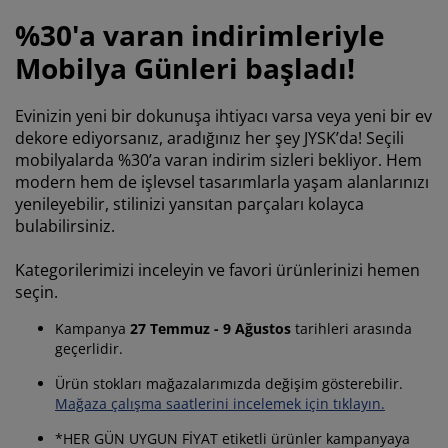
akım ürünleri
ış mekan aydınlatma
arşaflar
atak pedleri
ydınlatma
%30'a varan indirimleriyle
amp
ardıroplar
aryolalar
emizlik aksesuarları
Mobilya Günleri başladı!
atak odası mobilyaları
tak çıtaları
ocuk odası
Evinizin yeni bir dokunuşa ihtiyacı varsa veya yeni bir ev
dekore ediyorsanız, aradığınız her şey JYSK’da! Seçili
ocuk yatakları
amaşır gereksinimleri
mobilyalarda %30’a varan indirim sizleri bekliyor. Hem
modern hem de işlevsel tasarımlarla yaşam alanlarınızı
ocuk ranza ve karyolaları
yenileyebilir, stilinizi yansıtan parçaları kolayca
bulabilirsiniz.
Kategorilerimizi inceleyin ve favori ürünlerinizi hemen
seçin.
Kampanya
27 Temmuz - 9 Ağustos
tarihleri arasında
geçerlidir.
Ürün stokları mağazalarımızda değişim gösterebilir.
Mağaza çalışma saatlerini incelemek için tıklayın.
*HER GÜN UYGUN FİYAT etiketli ürünler kampanyaya