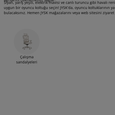
kım ürünleri
ş mekan aydınlatma
rşaflar
tak pedleri
dınlatma
Siyah, yarış yeşili, elektrik mavisi ve canlı turuncu gibi havalı 
uygun bir oyuncu koltuğu seçin! JYSK'da, oyuncu koltuklarının ya
bulacaksınız. Hemen JYSK mağazalarını veya web sitesini ziyaret
amp
rdıroplar
ryolalar
mizlik aksesuarları
tak odası mobilyaları
tak çıtaları
cuk odası
cuk yatakları
maşır gereksinimleri
cuk ranza ve karyolaları
Çalışma
sandalyeleri