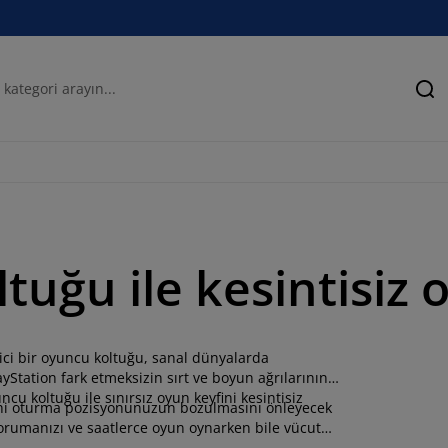
Ar
tuğu ile kesintisiz 
ici bir oyuncu koltuğu, sanal dünyalarda
Station fark etmeksizin sırt ve boyun ağrılarının
 koltuğu ile sınırsız oyun keyfini kesintisiz
ahi oturma pozisyonunuzun bozulmasını önleyecek
 korumanızı ve saatlerce oyun oynarken bile vücut