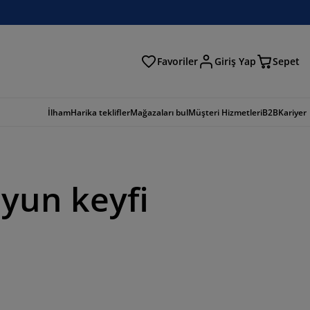
Favoriler
Giriş Yap
Sepet
a
İlham
Harika teklifler
Mağazaları bul
Müşteri Hizmetleri
B2B
Kariyer
oyun keyfi