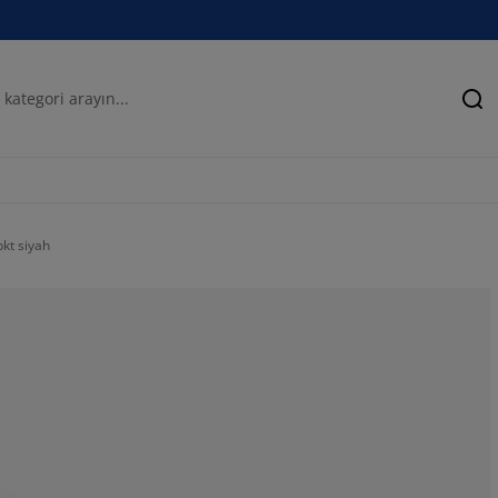
Ar
kt siyah
76.1904761904
14.28571428571