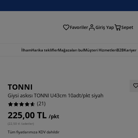
Favoriler
Giriş Yap
Sepet
a
İlham
Harika teklifler
Mağazaları bul
Müşteri Hizmetleri
B2B
Kariyer
TONNI
Giysi askısı TONNI U43cm 10adt/pkt siyah
(
21
)
225,00 TL
/pkt
7619%
(
22,50 tl /adetler
)
Tüm fiyatlarımıza KDV dahildir
4285%