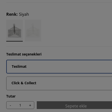
4762%
Renk
:
Siyah
4762%
Teslimat seçenekleri
Teslimat
Click & Collect
Tutar
-
+
Sepete ekle