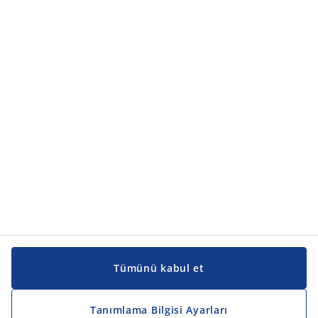
Ürün kategorileri
Ürün kategorileri
Kılavuzlar ve destek
Kılavuzlar ve destek
JYSK
JYSK
Genel merkez
JYSK'u takip edin
Tümünü kabul et
Tanımlama Bilgisi Ayarları