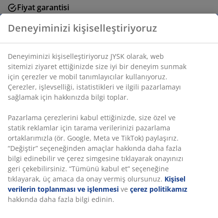
Fiyat garantisi
Satın alma işleminizde 30 günlük fiyat garantisi
Deneyiminizi kişiselleştiriyoruz
Esnek teslimat seçenekleri
Seçtiğiniz hızlı ve kolay teslimat
Deneyiminizi kişiselleştiriyoruz JYSK olarak, web
sitemizi ziyaret ettiğinizde size iyi bir deneyim sunmak
için çerezler ve mobil tanımlayıcılar kullanıyoruz.
Minimal, şık bir tasarıma sahip cam kupa. Renksiz veya
Çerezler, işlevselliği, istatistikleri ve ilgili pazarlamayı
yeşil cam seçenekleriyle mevcuttur. Kupa bulaşık
sağlamak için hakkınızda bilgi toplar.
makinesinde yıkanabilir. 40 cl kapasiteye sahiptir. Ø13 x
Y8 cm
Pazarlama çerezlerini kabul ettiğinizde, size özel ve
statik reklamlar için tarama verilerinizi pazarlama
ortaklarımızla (ör. Google, Meta ve TikTok) paylaşırız.
SKU: 4911257
“Değiştir” seçeneğinden amaçlar hakkında daha fazla
bilgi edinebilir ve çerez simgesine tıklayarak onayınızı
Talimatlar
geri çekebilirsiniz. “Tümünü kabul et” seçeneğine
tıklayarak, üç amaca da onay vermiş olursunuz.
Kişisel
verilerin toplanması ve işlenmesi
ve
çerez politikamız
hakkında daha fazla bilgi edinin.
Özellikler