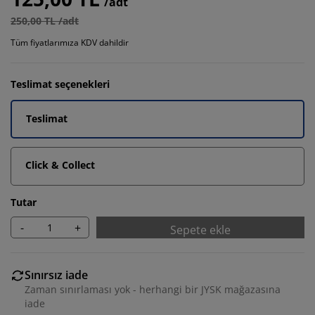
/adt
250,00 TL /adt
Tüm fiyatlarımıza KDV dahildir
Teslimat seçenekleri
Teslimat
Click & Collect
Tutar
-
+
Sepete ekle
Sınırsız iade
Zaman sınırlaması yok - herhangi bir JYSK mağazasına
iade