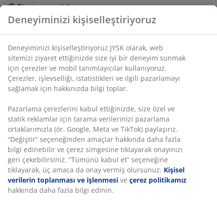
Fiyat garantisi
Satın alma işleminizde 30 günlük fiyat garantisi
Deneyiminizi kişiselleştiriyoruz
Esnek teslimat seçenekleri
Seçtiğiniz hızlı ve kolay teslimat
Deneyiminizi kişiselleştiriyoruz JYSK olarak, web
sitemizi ziyaret ettiğinizde size iyi bir deneyim sunmak
için çerezler ve mobil tanımlayıcılar kullanıyoruz.
Çerezler, işlevselliği, istatistikleri ve ilgili pazarlamayı
Romantik, oluklu tasarıma sahip gri şarap kadehi. 24 cl
sağlamak için hakkınızda bilgi toplar.
kapasiteye sahiptir. Bulaşık makinesinde yıkanabilir. Ø8
x Y16 cm
Pazarlama çerezlerini kabul ettiğinizde, size özel ve
statik reklamlar için tarama verilerinizi pazarlama
ortaklarımızla (ör. Google, Meta ve TikTok) paylaşırız.
SKU: 4912719
“Değiştir” seçeneğinden amaçlar hakkında daha fazla
bilgi edinebilir ve çerez simgesine tıklayarak onayınızı
geri çekebilirsiniz. “Tümünü kabul et” seçeneğine
tıklayarak, üç amaca da onay vermiş olursunuz.
Kişisel
Özellikler
verilerin toplanması ve işlenmesi
ve
çerez politikamız
hakkında daha fazla bilgi edinin.
İncelemeler