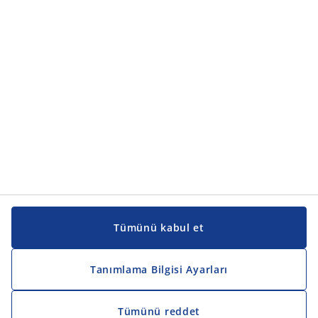
Ürün kategorileri
Kılavuzlar ve destek
Kılavuzlar ve destek
JYSK
JYSK
Genel merkez
JYSK'u takip edin
Tümünü kabul et
Tanımlama Bilgisi Ayarları
Tümünü reddet