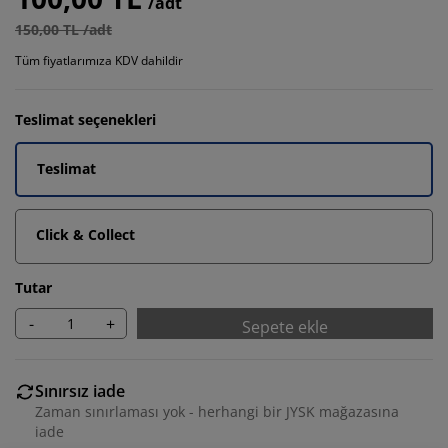
/adt
150,00 TL /adt
Tüm fiyatlarımıza KDV dahildir
Teslimat seçenekleri
Teslimat
Click & Collect
Tutar
-
+
Sepete ekle
Sınırsız iade
Zaman sınırlaması yok - herhangi bir JYSK mağazasına
iade