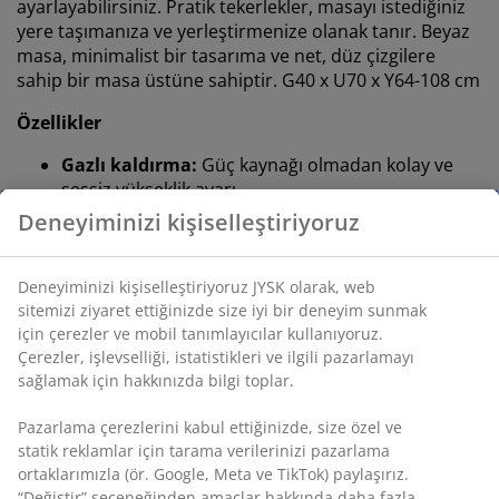
ayarlayabilirsiniz. Pratik tekerlekler, masayı istediğiniz
yere taşımanıza ve yerleştirmenize olanak tanır. Beyaz
masa, minimalist bir tasarıma ve net, düz çizgilere
sahip bir masa üstüne sahiptir. G40 x U70 x Y64-108 cm
Özellikler
Gazlı kaldırma:
Güç kaynağı olmadan kolay ve
sessiz yükseklik ayarı
Ayarlanabilir yükseklik:
Yüksekliği 64-108 cm
arasında ayarlayabilirsiniz
Kablosuz:
Esnek yerleşim
Tekerlekli:
Masayı kolayca hareket ettirebilirsiniz
Deko kaplama ve çelik:
Sağlam, dayanıklı
malzemeler
FSC® Mix:
Bu üründe kullanılan ahşap ve orman
bazlı malzemeler FSC® sertifikalı, geri
dönüştürülmüş veya diğer kontrollü kaynaklardan