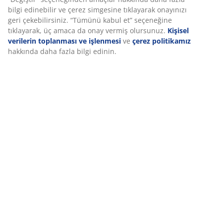
elde edilmiştir
Gazlı kaldırma
Bu masa, ofis koltuklarında kullanılan fonksiyona
benzer bir gazlı kaldırma mekanizmasıyla ayarlanır. Bu
sayede, elektrik bağlantısına ihtiyaç duymadan
yüksekliği kolayca yükseltip alçaltabilirsiniz. Tutamağı
kullanarak masayı istediğiniz oturma veya ayakta
durma yüksekliğine yukarı veya aşağı hareket
ettirebilirsiniz. Sessiz çalışır ve prize bağlı kalmadan
esneklik sağlar.
Ayarlanabilir yükseklik
Yükseklik ayarı fonksiyonu, çalışırken oturma ve ayakta
durma pozisyonları arasında geçiş yapmanızı
kolaylaştırır. Çalışma pozisyonunuzu değiştirme imkanı
daha dinamik bir iş günü geçirmenizi sağlar.
Duruşunuzu iyileştirmeye ve gerginliği azaltmaya
yardımcı olmak için yüksekliği oturma veya ayakta
durma yüksekliğinize uyacak şekilde ayarlayın.