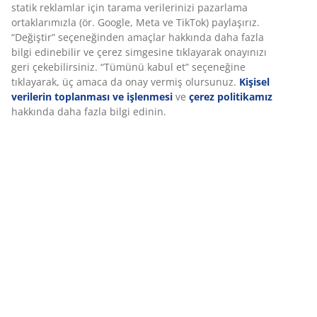
Özellikler
Deneyiminizi kişiselleştiriyoruz
İncelemeler
Deneyiminizi kişiselleştiriyoruz JYSK olarak, web sitemizi ziyaret
(
84
)
ettiğinizde size iyi bir deneyim sunmak için çerezler ve mobil
tanımlayıcılar kullanıyoruz. Çerezler, işlevselliği, istatistikleri ve il
pazarlamayı sağlamak için hakkınızda bilgi toplar.
Teslimat
Pazarlama çerezlerini kabul ettiğinizde, size özel ve statik rekla
için tarama verilerinizi pazarlama ortaklarımızla (ör. Google, Me
TikTok) paylaşırız. “Değiştir” seçeneğinden amaçlar hakkında da
fazla bilgi edinebilir ve çerez simgesine tıklayarak onayınızı geri
çekebilirsiniz. “Tümünü kabul et” seçeneğine tıklayarak, üç ama
da onay vermiş olursunuz.
Kişisel verilerin toplanması ve işlen
ve
çerez politikamız
hakkında daha fazla bilgi edinin.