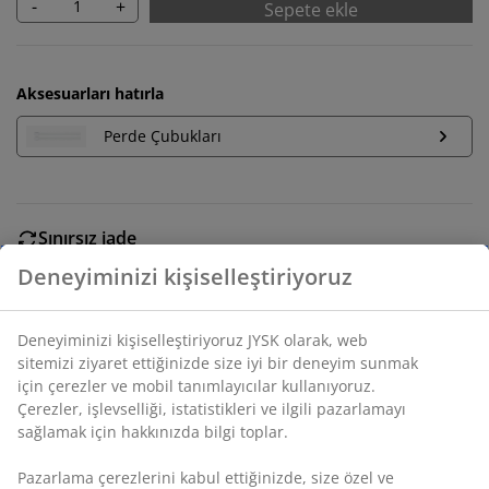
-
+
Sepete ekle
Aksesuarları hatırla
Perde Çubukları
Sınırsız iade
Zaman sınırlaması yok - herhangi bir JYSK mağazasına
iade
Fiyat garantisi
Satın alma işleminizde 30 günlük fiyat garantisi
Esnek teslimat seçenekleri
Seçtiğiniz hızlı ve kolay teslimat
SKU: 5098900