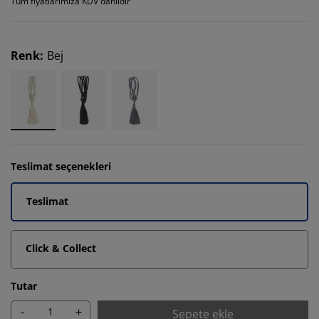
Tüm fiyatlarımıza KDV dahildir
Renk
:
Bej
Teslimat seçenekleri
Teslimat
Click & Collect
Tutar
-
+
Sepete ekle