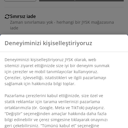
Sınırsız iade
Zaman sınırlaması yok - herhangi bir JYSK mağazasına
iade
Fiyat garantisi
Satın alma işleminizde 30 günlük fiyat garantisi
Esnek teslimat seçenekleri
Seçtiğiniz hızlı ve kolay teslimat
SKU: 5203707
Özellikler