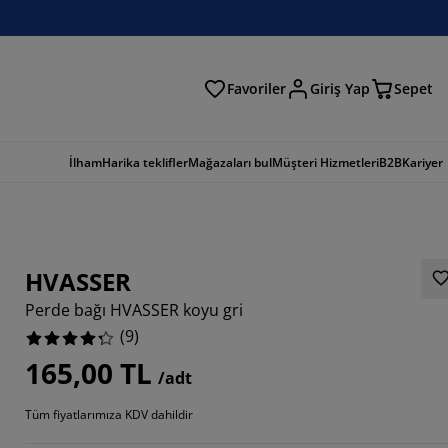
Favoriler
Giriş Yap
Sepet
a
İlham
Harika teklifler
Mağazaları bul
Müşteri Hizmetleri
B2B
Kariyer
HVASSER
Perde bağı HVASSER koyu gri
(
9
)
165,00 TL
/adt
6666%
Tüm fiyatlarımıza KDV dahildir
2222%