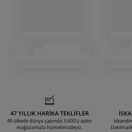
47 YILLIK HARİKA TEKLİFLER
İSK
49 ülkede dünya çapında 3.600'ü aşkın
İskandin
mağazamızla hizmetinizdeyiz.
Danimarka