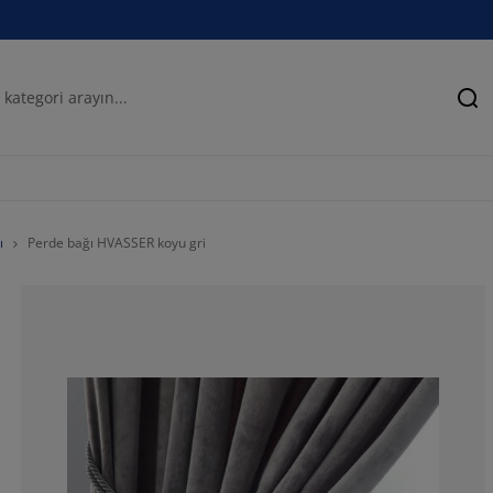
Ar
ı
Perde bağı HVASSER koyu gri
66.6666666666
22.2222222222