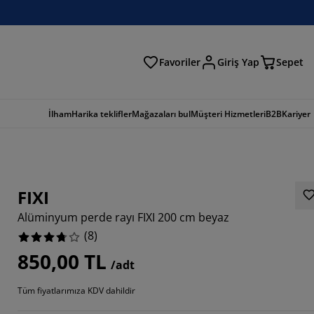
Favoriler
Giriş Yap
Sepet
a
İlham
Harika teklifler
Mağazaları bul
Müşteri Hizmetleri
B2B
Kariyer
FIXI
Alüminyum perde rayı FIXI 200 cm beyaz
(
8
)
850,00 TL
/adt
Tüm fiyatlarımıza KDV dahildir