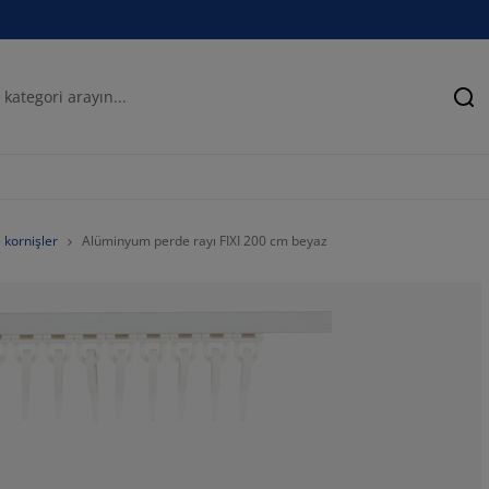
Ar
 kornişler
Alüminyum perde rayı FIXI 200 cm beyaz
50%
25%