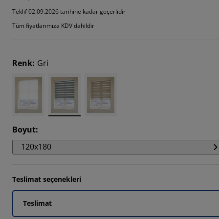
666%
Teklif 02.09.2026 tarihine kadar geçerlidir
Tüm fiyatlarımıza KDV dahildir
3335%
334%
Renk
:
Gri
Boyut
:
120x180
Teslimat seçenekleri
Teslimat