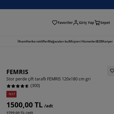
Favoriler
Giriş Yap
Sepet
a
İlham
Harika teklifler
Mağazaları bul
Müşteri Hizmetleri
B2B
Kariyer
FEMRIS
Stor perde çift taraflı FEMRIS 120x180 cm gri
(
300
)
-%17
667%
1500,00 TL
/adt
1799,00 TL /adt