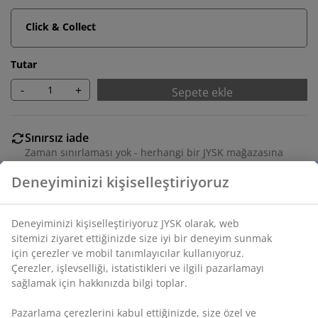
Click & Collect
Tutar
-
+
Sepete ekle
Sınırsız iade
Zaman sınırlaması yok - herhangi bir JYSK mağazasına
iade
Fiyat garantisi
Satın alma işleminizde 30 günlük fiyat garantisi
Esnek teslimat seçenekleri
Seçtiğiniz hızlı ve kolay teslimat
SKU: 5530835