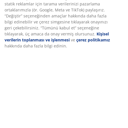
Montaj talimatları
Özellikler
Deneyiminizi kişiselleştiriyoruz
İncelemeler
(
613
)
Deneyiminizi kişiselleştiriyoruz JYSK olarak, web sitemizi ziyaret
ettiğinizde size iyi bir deneyim sunmak için çerezler ve mobil
tanımlayıcılar kullanıyoruz. Çerezler, işlevselliği, istatistikleri ve il
pazarlamayı sağlamak için hakkınızda bilgi toplar.
Teslimat
Pazarlama çerezlerini kabul ettiğinizde, size özel ve statik rekla
için tarama verilerinizi pazarlama ortaklarımızla (ör. Google, Me
TikTok) paylaşırız. “Değiştir” seçeneğinden amaçlar hakkında da
fazla bilgi edinebilir ve çerez simgesine tıklayarak onayınızı geri
çekebilirsiniz. “Tümünü kabul et” seçeneğine tıklayarak, üç ama
onay vermiş olursunuz.
Kişisel verilerin toplanması ve işlenmes
çerez politikamız
hakkında daha fazla bilgi edinin.