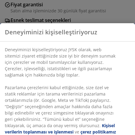
Fiyat garantisi
Satın alma işleminizde 30 günlük fiyat garantisi
Esnek teslimat seçenekleri
Seçtiğiniz hızlı ve kolay teslimat
Deneyiminizi kişiselleştiriyoruz
Deneyiminizi kişiselleştiriyoruz JYSK olarak, web
Kilden yapılmış, jüt ipli asılır saksı. Bu saksı küçük
sitemizi ziyaret ettiğinizde size iyi bir deneyim sunmak
bitkiler için idealdir ve pergolanıza veya balkonunuza
için çerezler ve mobil tanımlayıcılar kullanıyoruz.
zarif bir hava katar. Ø15 x Y12 cm
Çerezler, işlevselliği, istatistikleri ve ilgili pazarlamayı
sağlamak için hakkınızda bilgi toplar.
SKU: 6425026
Pazarlama çerezlerini kabul ettiğinizde, size özel ve
statik reklamlar için tarama verilerinizi pazarlama
ortaklarımızla (ör. Google, Meta ve TikTok) paylaşırız.
“Değiştir” seçeneğinden amaçlar hakkında daha fazla
Özellikler
bilgi edinebilir ve çerez simgesine tıklayarak onayınızı
geri çekebilirsiniz. “Tümünü kabul et” seçeneğine
tıklayarak, üç amaca da onay vermiş olursunuz.
Kişisel
verilerin toplanması ve işlenmesi
ve
çerez politikamız
İncelemeler