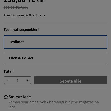
/adt
500,00 TL /adt
Tüm fiyatlarımıza KDV dahildir
Teslimat seçenekleri
Teslimat
Click & Collect
Tutar
-
+
Sepete ekle
Sınırsız iade
Zaman sınırlaması yok - herhangi bir JYSK mağazasına
iade