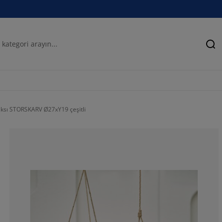
Ar
saksı STORSKARV Ø27xY19 çeşitli
40%
0%