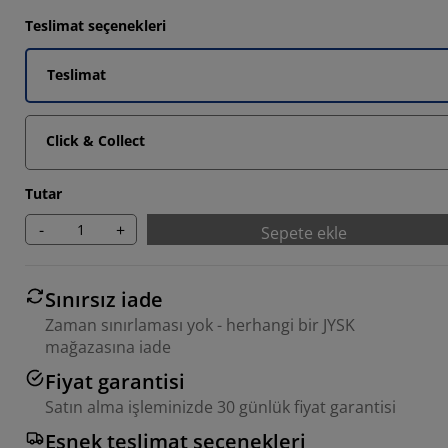
Teslimat seçenekleri
Teslimat
Click & Collect
Tutar
-
+
Sepete ekle
Sınırsız iade
Zaman sınırlaması yok - herhangi bir JYSK
mağazasına iade
Fiyat garantisi
Satın alma işleminizde 30 günlük fiyat garantisi
Esnek teslimat seçenekleri