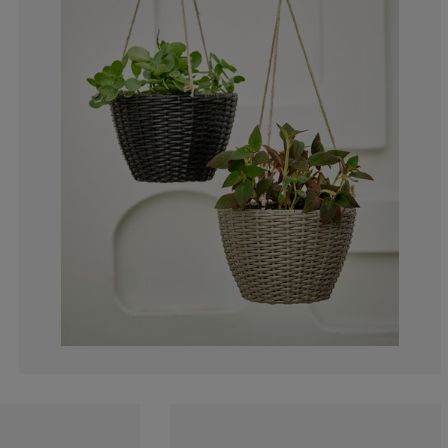
0%
20%
40%