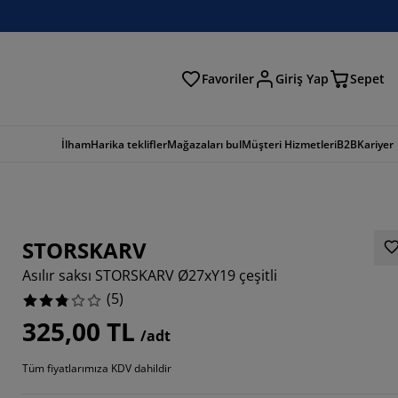
Favoriler
Giriş Yap
Sepet
a
İlham
Harika teklifler
Mağazaları bul
Müşteri Hizmetleri
B2B
Kariyer
STORSKARV
Asılır saksı STORSKARV Ø27xY19 çeşitli
(
5
)
325,00 TL
/adt
Tüm fiyatlarımıza KDV dahildir