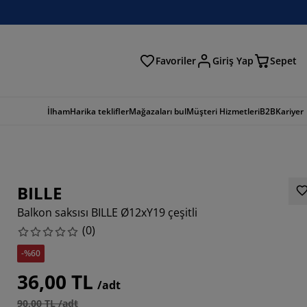
Favoriler
Giriş Yap
Sepet
a
İlham
Harika teklifler
Mağazaları bul
Müşteri Hizmetleri
B2B
Kariyer
BILLE
Balkon saksısı BILLE Ø12xY19 çeşitli
(
0
)
-%60
36,00 TL
/adt
90,00 TL /adt