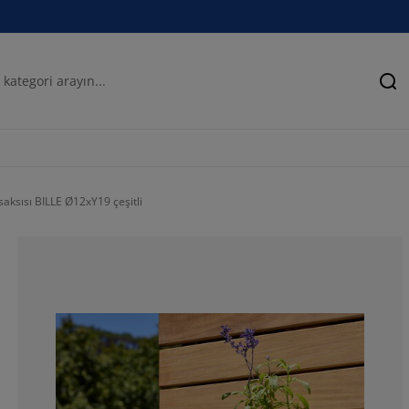
Ar
saksısı BILLE Ø12xY19 çeşitli