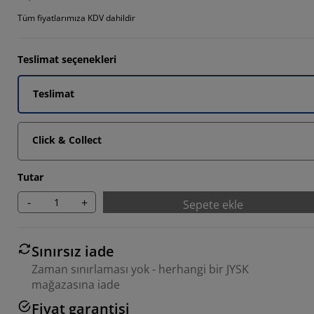
Tüm fiyatlarımıza KDV dahildir
Teslimat seçenekleri
Teslimat
Click & Collect
Tutar
-
+
Sepete ekle
Sınırsız iade
Zaman sınırlaması yok - herhangi bir JYSK
mağazasına iade
Fiyat garantisi