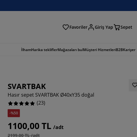
Favoriler
Giriş Yap
Sepet
a
İlham
Harika teklifler
Mağazaları bul
Müşteri Hizmetleri
B2B
Kariyer
SVARTBAK
Hasır sepet SVARTBAK Ø40xY35 doğal
(
23
)
-%50
1100,00 TL
/adt
2199,00 TL /adt