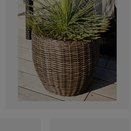
0%
0%
0%