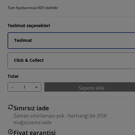
Tüm fiyatlarımıza KDV dahildir
Teslimat seçenekleri
Teslimat
Click & Collect
Tutar
-
+
Sepete ekle
Sınırsız iade
Zaman sınırlaması yok - herhangi bir JYSK
mağazasına iade
Fiyat garantisi