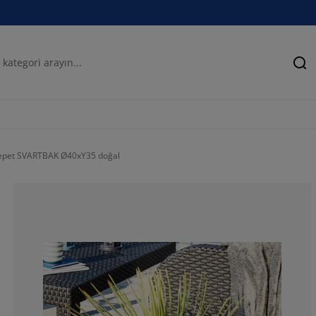
Ar
sepet SVARTBAK Ø40xY35 doğal
100%
0%