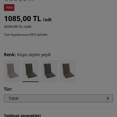
-%60
1085,00 TL
/adt
2699,00 TL /adt
Tüm fiyatlarımıza KDV dahildir
Renk
:
Koyu zeytin yeşili
Tür
:
Yatar
Teslimat seçenekleri