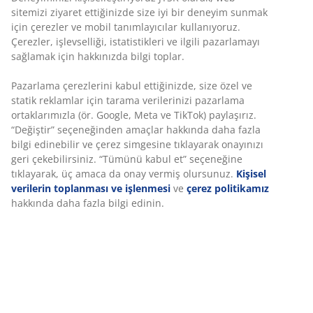
Sınırsız iade
Zaman sınırlaması yok - herhangi bir JYSK mağazasına
iade
Fiyat garantisi
Satın alma işleminizde 30 günlük fiyat garantisi
Esnek teslimat seçenekleri
Seçtiğiniz hızlı ve kolay teslimat
Dayanıklı dokuma yapı kılıfa sahip lüks bahçe minderi.
Yatar koltuk için. 50x120x8 cm
SKU: 3726112
Deneyiminizi kişiselleştiriyoruz
Özellikler
Deneyiminizi kişiselleştiriyoruz JYSK olarak, web sitemizi ziyaret