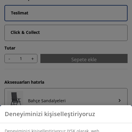
Teslimat
Click & Collect
Tutar
-
+
Sepete ekle
Aksesuarları hatırla
Bahçe Sandalyeleri