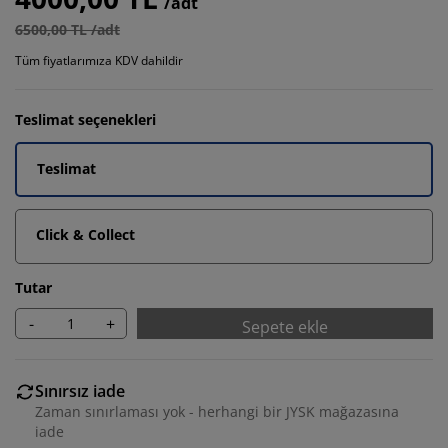
/adt
6500,00 TL /adt
Tüm fiyatlarımıza KDV dahildir
Teslimat seçenekleri
Teslimat
Click & Collect
Tutar
-
+
Sepete ekle
Sınırsız iade
Zaman sınırlaması yok - herhangi bir JYSK mağazasına
iade