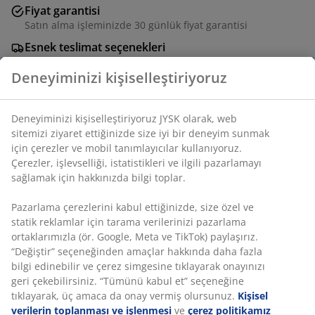
Fiyat garantisi
Satın alma işleminizde 30 günlük fiyat garantisi
Esnek teslimat seçenekleri
Seçtiğiniz hızlı ve kolay teslimat
Çelik ve yapay ahşaptan bahçe bankı. G125 x Y81 x D58
Deneyiminizi kişiselleştiriyoruz
cm
Deneyiminizi kişiselleştiriyoruz JYSK olarak, web sitemizi
SKU: 3726182
ziyaret ettiğinizde size iyi bir deneyim sunmak için
Montaj talimatları
çerezler ve mobil tanımlayıcılar kullanıyoruz. Çerezler,
işlevselliği, istatistikleri ve ilgili pazarlamayı sağlamak için
hakkınızda bilgi toplar.
Özellikler
Pazarlama çerezlerini kabul ettiğinizde, size özel ve statik
reklamlar için tarama verilerinizi pazarlama ortaklarımızla
(ör. Google, Meta ve TikTok) paylaşırız. “Değiştir”
seçeneğinden amaçlar hakkında daha fazla bilgi edinebilir