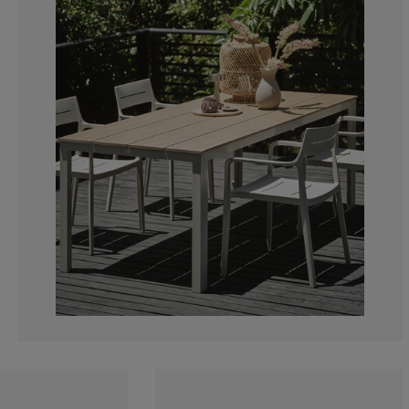
0%
0%
0%