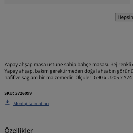
Hepsin
Yapay ahşap masa üstüne sahip bahçe masası. Bej renkli ç
Yapay ahşap, bakım gerektirmeden doğal ahşabın görün
hafif ve sağlam bir malzemedir. Ölçüler: G90 x U205 x Y7
SKU: 3726099
Montaj talimatları
Özellikler