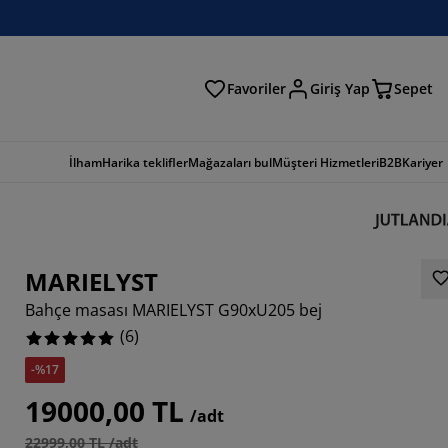
Favoriler
Giriş Yap
Sepet
a
İlham
Harika teklifler
Mağazaları bul
Müşteri Hizmetleri
B2B
Kariyer
MARIELYST
Bahçe masası MARIELYST G90xU205 bej
(
6
)
-%17
19000,00 TL
/adt
22999,00 TL /adt