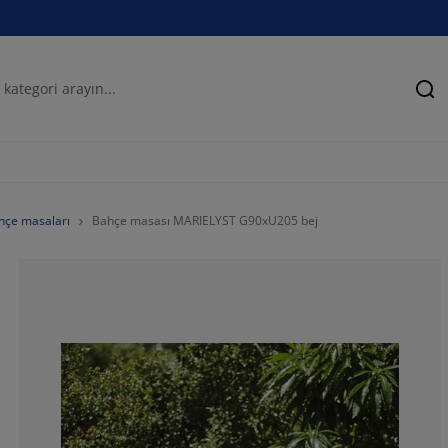
Ar
hçe masaları
Bahçe masası MARIELYST G90xU205 bej
100%
0%