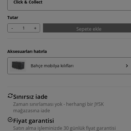
Click & Collect
Tutar
-
+
Sepete ekle
Aksesuarları hatırla
Bahçe mobilya kılıfları
Sınırsız iade
Zaman sınırlaması yok - herhangi bir JYSK
mağazasına iade
Fiyat garantisi
Satın alma işleminizde 30 günlük fiyat garantisi