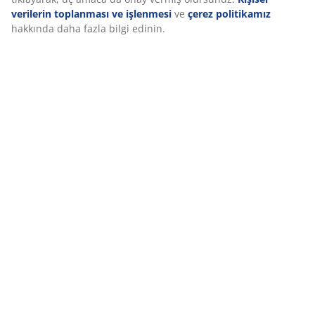
Özellikler
verilerin toplanması ve işlenmesi
ve
çerez politikamız
hakkında daha fazla bilgi edinin.
İncelemeler
(
0
)
Teslimat