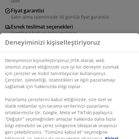
iade
Fiyat garantisi
Satın alma işleminizde 30 günlük fiyat garantisi
Esnek teslimat seçenekleri
Seçtiğiniz hızlı ve kolay teslimat
Deneyiminizi kişiselleştiriyoruz
Nemli zeminde kuru kalmak için ideal, suya dayanıklı bir
Deneyiminizi kişiselleştiriyoruz JYSK olarak, web
tabana sahip piknik örtüsü. Bu geniş örtü, açık hava
sitemizi ziyaret ettiğinizde size iyi bir deneyim sunmak
etkinlikleri için bolca alan sağlar ve kolay taşıma için
için çerezler ve mobil tanımlayıcılar kullanıyoruz.
Çerezler, işlevselliği, istatistikleri ve ilgili pazarlamayı
rulo haline getirilebilir. Çeşitli renklerde mevcuttur.
sağlamak için hakkınızda bilgi toplar.
G150 x U200 cm
Pazarlama çerezlerini kabul ettiğinizde, size özel ve
SKU: 6426001
statik reklamlar için tarama verilerinizi pazarlama
ortaklarımızla (ör. Google, Meta ve TikTok) paylaşırız.
Montaj talimatları
“Değiştir” seçeneğinden amaçlar hakkında daha fazla
bilgi edinebilir ve çerez simgesine tıklayarak onayınızı
geri çekebilirsiniz. “Tümünü kabul et” seçeneğine
tıklayarak, üç amaca da onay vermiş olursunuz.
Kişisel