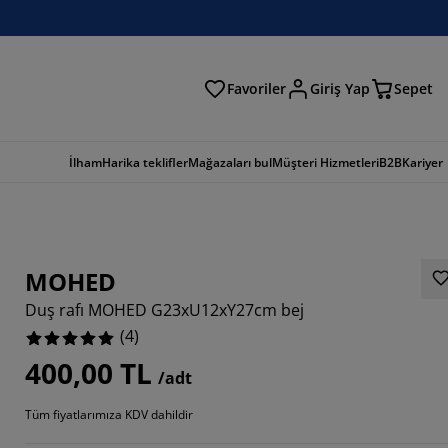
Favoriler
Giriş Yap
Sepet
a
İlham
Harika teklifler
Mağazaları bul
Müşteri Hizmetleri
B2B
Kariyer
MOHED
Duş rafı MOHED G23xU12xY27cm bej
(
4
)
400,00 TL
/adt
Tüm fiyatlarımıza KDV dahildir