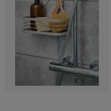
0%
0%
0%