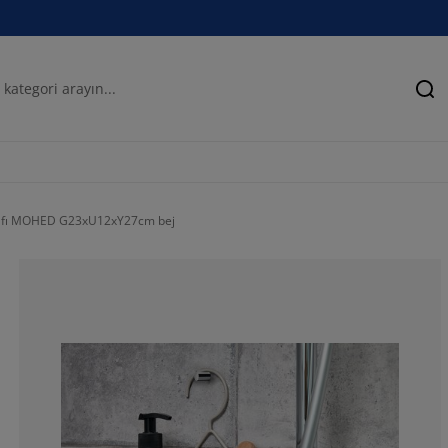
Ar
afı MOHED G23xU12xY27cm bej
100%
0%