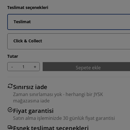
Teslimat seçenekleri
Teslimat
Click & Collect
Tutar
-
+
Sepete ekle
Sınırsız iade
Zaman sınırlaması yok - herhangi bir JYSK
mağazasına iade
Fiyat garantisi
Satın alma işleminizde 30 günlük fiyat garantisi
Esnek teslimat seçenekleri