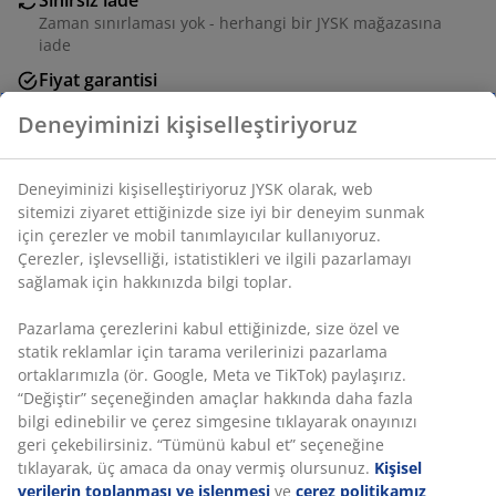
Zaman sınırlaması yok - herhangi bir JYSK mağazasına
iade
Fiyat garantisi
Satın alma işleminizde 30 günlük fiyat garantisi
Esnek teslimat seçenekleri
Seçtiğiniz hızlı ve kolay teslimat
Deneyiminizi kişiselleştiriyoruz
SKU: 2349900
Deneyiminizi kişiselleştiriyoruz JYSK olarak, web sitemizi
ziyaret ettiğinizde size iyi bir deneyim sunmak için
çerezler ve mobil tanımlayıcılar kullanıyoruz. Çerezler,
Özellikler
işlevselliği, istatistikleri ve ilgili pazarlamayı sağlamak için
hakkınızda bilgi toplar.
Pazarlama çerezlerini kabul ettiğinizde, size özel ve statik
İncelemeler
reklamlar için tarama verilerinizi pazarlama ortaklarımızla
(ör. Google, Meta ve TikTok) paylaşırız. “Değiştir”
(
2
)
seçeneğinden amaçlar hakkında daha fazla bilgi edinebilir