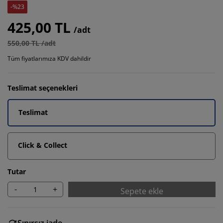
-%23
425,00 TL
/adt
550,00 TL /adt
Tüm fiyatlarımıza KDV dahildir
Teslimat seçenekleri
Teslimat
Click & Collect
Tutar
-
+
Sepete ekle
Sınırsız iade