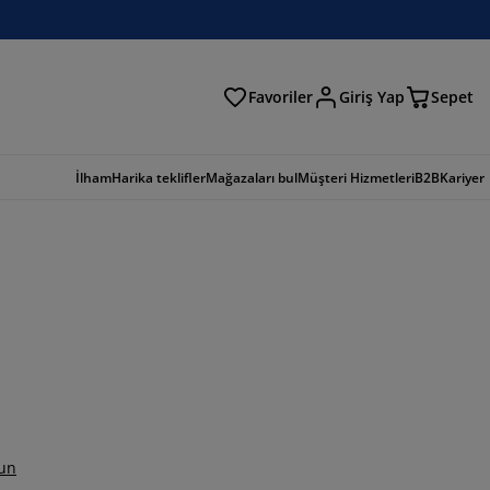
Favoriler
Giriş Yap
Sepet
a
İlham
Harika teklifler
Mağazaları bul
Müşteri Hizmetleri
B2B
Kariyer
un