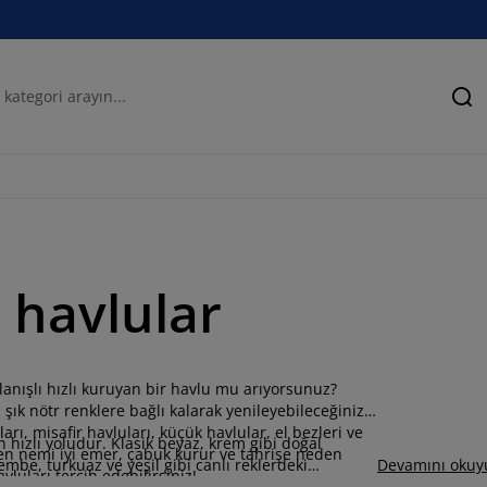
Ar
 havlular
anışlı hızlı kuruyan bir havlu mu arıyorsunuz?
ık nötr renklere bağlı kalarak yenileyebileceğiniz,
ları, misafir havluları, küçük havlular, el bezleri ve
hızlı yoludur. Klasik beyaz, krem gibi doğal
en nemi iyi emer, çabuk kurur ve tahrişe neden
embe, turkuaz ve yeşil gibi canlı reklerdeki
Devamını okuy
vluları tercih edebilirsiniz!
r yaratabilirsiniz. Her tarza, zevke ve bütçeye