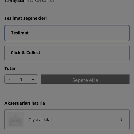
Tüm fiyatlarımıza KDV dahildir
Teslimat seçenekleri
Teslimat
Click & Collect
Tutar
-
+
Sepete ekle
Aksesuarları hatırla
Giysi askıları