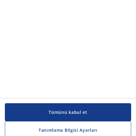
Ürün kategorileri
Ürün kategorileri
Kılavuzlar ve destek
Kılavuzlar ve destek
JYSK
JYSK
Genel merkez
JYSK'u takip edin