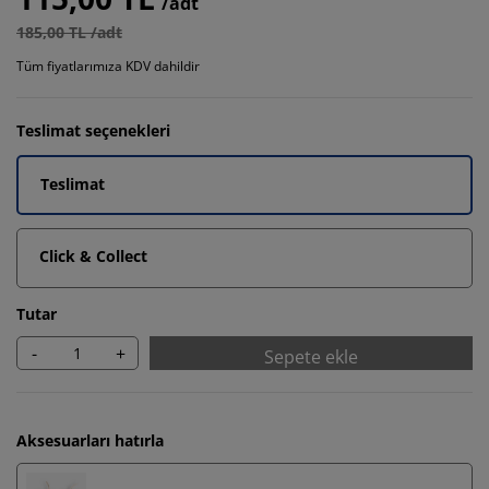
/adt
185,00 TL /adt
Tüm fiyatlarımıza KDV dahildir
Teslimat seçenekleri
Teslimat
Click & Collect
Tutar
-
+
Sepete ekle
Aksesuarları hatırla