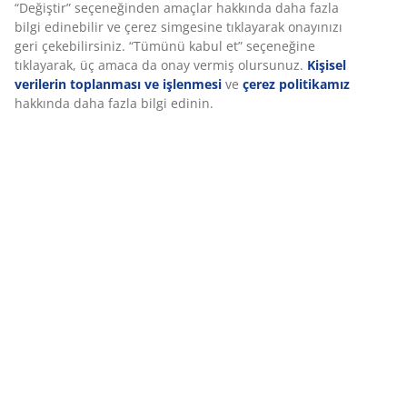
Klasik, kavisli bir şekle ve dekoratif hava kabarcıklarına
sahip cam mumluk. Şeffaf, yeşil ve gül pembesi gibi
çeşitli renklerde mevcuttur. Ürün tekli olarak satılır. Ø7
x Y9 cm
SKU: 4912145
Talimatlar
Talimatlar
Özellikler
Deneyiminizi kişiselleştiriyoruz
İncelemeler
(
3
)
Deneyiminizi kişiselleştiriyoruz JYSK olarak, web sitemizi ziyaret 
iyi bir deneyim sunmak için çerezler ve mobil tanımlayıcılar kull