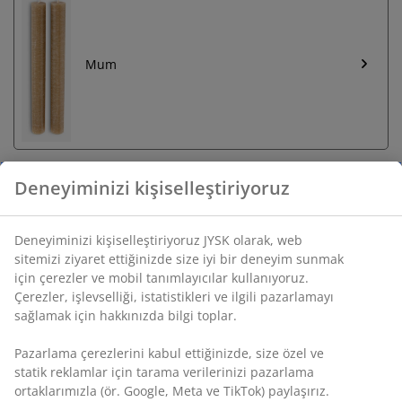
Mum
Sınırsız iade
Zaman sınırlaması yok - herhangi bir JYSK mağazasına
iade
Fiyat garantisi
Satın alma işleminizde 30 günlük fiyat garantisi
Esnek teslimat seçenekleri
Seçtiğiniz hızlı ve kolay teslimat