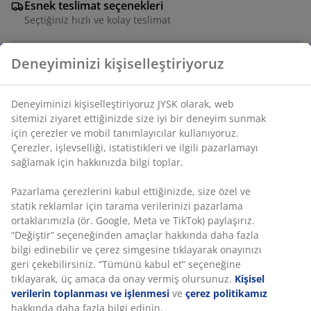
Esnek teslimat seçenekleri
Seçtiğiniz hızlı ve kolay teslimat
Deneyiminizi kişiselleştiriyoruz
Yaşam alanınıza yeşil bir dokunuş katmak için gerçeğe
yakın, sarkık yapraklarla tasarlanmış yapay bitki. Hiç
Deneyiminizi kişiselleştiriyoruz JYSK olarak, web
bakım gerektirmeden gerçek bir bitki görünümü sağlar.
sitemizi ziyaret ettiğinizde size iyi bir deneyim sunmak
Bitki, rafa veya asma saksıya yerleştirmeye uygun, sade
için çerezler ve mobil tanımlayıcılar kullanıyoruz.
siyah bir saksı içinde gelir. U62 x Ø10 cm
Çerezler, işlevselliği, istatistikleri ve ilgili pazarlamayı
sağlamak için hakkınızda bilgi toplar.
SKU: 4912476
Pazarlama çerezlerini kabul ettiğinizde, size özel ve
statik reklamlar için tarama verilerinizi pazarlama
ortaklarımızla (ör. Google, Meta ve TikTok) paylaşırız.
“Değiştir” seçeneğinden amaçlar hakkında daha fazla
Özellikler
bilgi edinebilir ve çerez simgesine tıklayarak onayınızı
geri çekebilirsiniz. “Tümünü kabul et” seçeneğine
tıklayarak, üç amaca da onay vermiş olursunuz.
Kişisel
verilerin toplanması ve işlenmesi
ve
çerez politikamız
İncelemeler
hakkında daha fazla bilgi edinin.