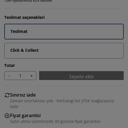
Tüm fiyatlarımıza KDV dahildir
Teslimat seçenekleri
Teslimat
Click & Collect
Tutar
-
+
Sepete ekle
Sınırsız iade
Zaman sınırlaması yok - herhangi bir JYSK mağazasına
iade
Fiyat garantisi
Satın alma işleminizde 30 günlük fiyat garantisi