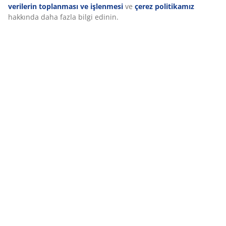
seçeneğinden amaçlar hakkında daha fazla bilgi edinebilir
ve çerez simgesine tıklayarak onayınızı geri çekebilirsiniz.
Teslimat
“Tümünü kabul et” seçeneğine tıklayarak, üç amaca da
onay vermiş olursunuz.
Kişisel verilerin toplanması ve
işlenmesi
ve
çerez politikamız
hakkında daha fazla bilgi
edinin.