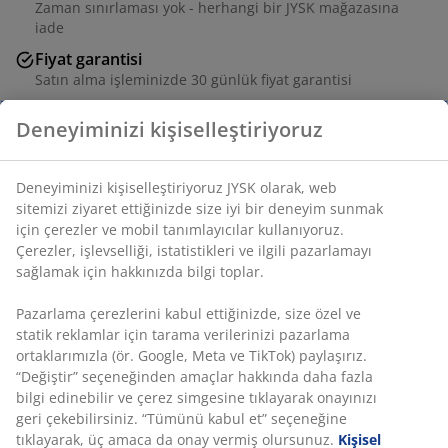
Zaman sınırlaması yok - herhangi bir JYSK mağazasına
iade
Fiyat garantisi
Satın alma işleminizde 30 günlük fiyat garantisi
Esnek teslimat seçenekleri
Seçtiğiniz hızlı ve kolay teslimat
Deneyiminizi kişiselleştiriyoruz
SKU: 6507100
Deneyiminizi kişiselleştiriyoruz JYSK olarak, web sitemizi
ziyaret ettiğinizde size iyi bir deneyim sunmak için
Özellikler
çerezler ve mobil tanımlayıcılar kullanıyoruz. Çerezler,
işlevselliği, istatistikleri ve ilgili pazarlamayı sağlamak için
hakkınızda bilgi toplar.
İncelemeler
Pazarlama çerezlerini kabul ettiğinizde, size özel ve statik
(
24
)
reklamlar için tarama verilerinizi pazarlama ortaklarımızla
(ör. Google, Meta ve TikTok) paylaşırız. “Değiştir”