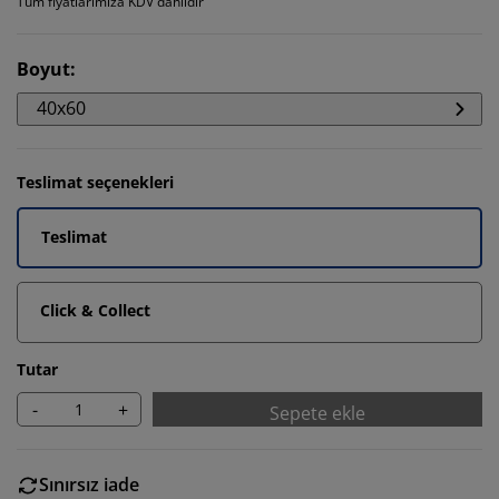
Tüm fiyatlarımıza KDV dahildir
Boyut
:
40x60
Teslimat seçenekleri
Teslimat
Click & Collect
Tutar
-
+
Sepete ekle
Sınırsız iade