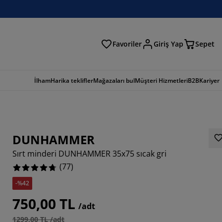
Favoriler
Giriş Yap
Sepet
a
İlham
Harika teklifler
Mağazaları bul
Müşteri Hizmetleri
B2B
Kariyer
DUNHAMMER
Sırt minderi DUNHAMMER 35x75 sıcak gri
(
77
)
-%42
8571%
750,00 TL
/adt
6493%
1299,00 TL /adt