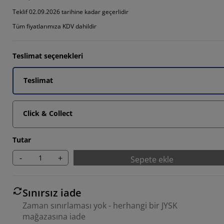
2987%
Teklif 02.09.2026 tarihine kadar geçerlidir
Tüm fiyatlarımıza KDV dahildir
6493%
Teslimat seçenekleri
Teslimat
Click & Collect
Tutar
-
+
Sepete ekle
Sınırsız iade
Zaman sınırlaması yok - herhangi bir JYSK
mağazasına iade