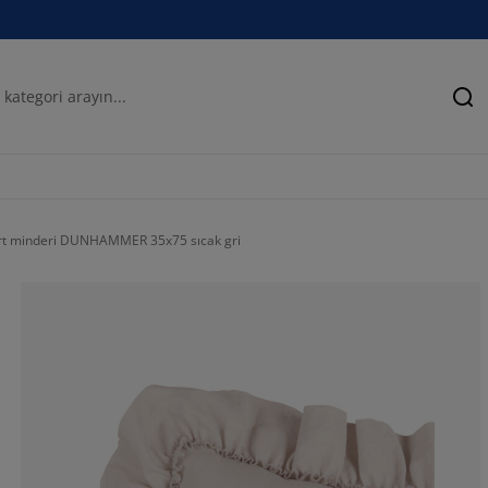
Ar
rt minderi DUNHAMMER 35x75 sıcak gri
85.7142857142
6.49350649350