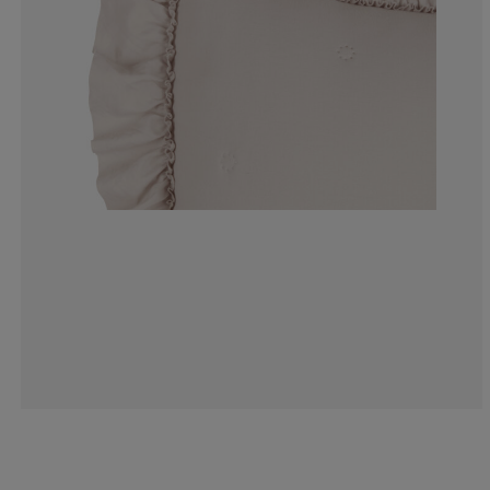
1.298701298701
6.49350649350
0%