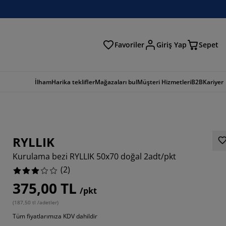
Favoriler
Giriş Yap
Sepet
a
İlham
Harika teklifler
Mağazaları bul
Müşteri Hizmetleri
B2B
Kariyer
RYLLIK
Kurulama bezi RYLLIK 50x70 doğal 2adt/pkt
(
2
)
375,00 TL
/pkt
(
187,50 tl /adetler
)
Tüm fiyatlarımıza KDV dahildir