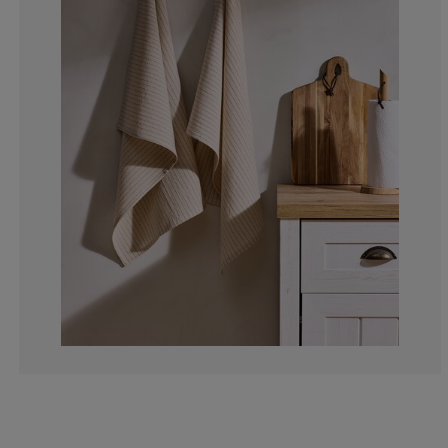
0%
0%
50%