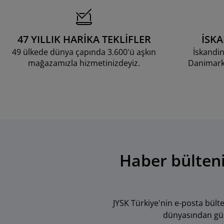
47 YILLIK HARİKA TEKLİFLER
İSK
49 ülkede dünya çapında 3.600'ü aşkın
İskandin
mağazamızla hizmetinizdeyiz.
Danimarka
Haber bülteni
JYSK Türkiye'nin e-posta bül
dünyasından günce