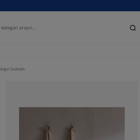
Ar
doğal 2adt/pkt
50%
0%