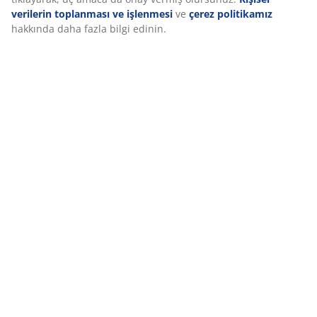
Pazarlama çerezlerini kabul ettiğinizde, size özel ve statik
reklamlar için tarama verilerinizi pazarlama ortaklarımızla (ör.
Google, Meta ve TikTok) paylaşırız. “Değiştir” seçeneğinden
Teslimat
amaçlar hakkında daha fazla bilgi edinebilir ve çerez
simgesine tıklayarak onayınızı geri çekebilirsiniz. “Tümünü
kabul et” seçeneğine tıklayarak, üç amaca da onay vermiş
olursunuz.
Kişisel verilerin toplanması ve işlenmesi
ve
çerez
politikamız
hakkında daha fazla bilgi edinin.