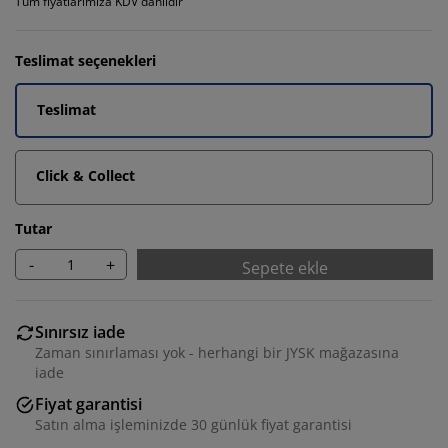
Tüm fiyatlarımıza KDV dahildir
Teslimat seçenekleri
Teslimat
Click & Collect
Tutar
-
+
Sepete ekle
Sınırsız iade
Zaman sınırlaması yok - herhangi bir JYSK mağazasına
iade
Fiyat garantisi
Satın alma işleminizde 30 günlük fiyat garantisi