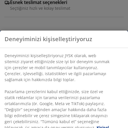
Esnek teslimat seçenekleri
Seçtiğiniz hızlı ve kolay teslimat
Dayanıklı çömlekten yapılmış, sırlı, bej kaplamalı
espresso fincanı. 11 cl'lik tek kişilik porsiyonlar için
tasarlanmıştır. Fincan bulaşık makinesinde yıkanabilir.
Ø7 x Y5 cm
SKU: 4912638
Deneyiminizi kişiselleştiriyoruz
Özellikler
Deneyiminizi kişiselleştiriyoruz JYSK olarak, web sitemizi
ziyaret ettiğinizde size iyi bir deneyim sunmak için çerezler ve
mobil tanımlayıcılar kullanıyoruz. Çerezler, işlevselliği,
istatistikleri ve ilgili pazarlamayı sağlamak için hakkınızda
İncelemeler
bilgi toplar.
(
5
)