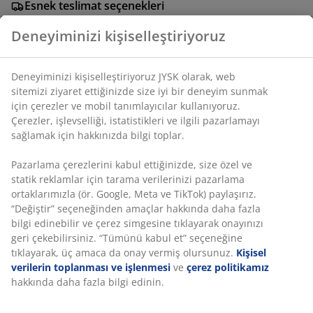
Esnek teslimat seçenekleri
Seçtiğiniz hızlı ve kolay teslimat
SKU: 3630038
Montaj talimatları
Özellikler
Deneyiminizi kişiselleştiriyoruz
Deneyiminizi kişiselleştiriyoruz JYSK olarak, web sitemizi ziyaret
İncelemeler
ettiğinizde size iyi bir deneyim sunmak için çerezler ve mobil
(
28
)
tanımlayıcılar kullanıyoruz. Çerezler, işlevselliği, istatistikleri ve
ilgili pazarlamayı sağlamak için hakkınızda bilgi toplar.
Pazarlama çerezlerini kabul ettiğinizde, size özel ve statik
Teslimat
reklamlar için tarama verilerinizi pazarlama ortaklarımızla (ör.
Google, Meta ve TikTok) paylaşırız. “Değiştir” seçeneğinden