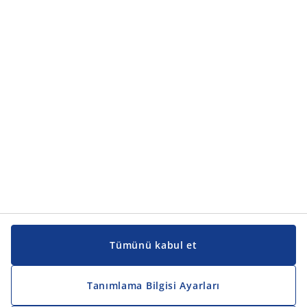
Ürün kategorileri
Ürün kategorileri
Kılavuzlar ve destek
Kılavuzlar ve destek
JYSK
JYSK
Genel merkez
JYSK'u takip edin