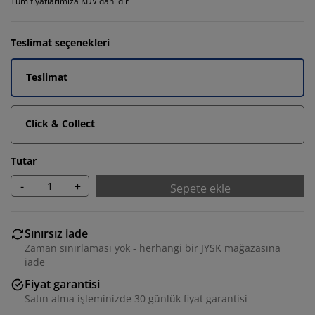
Tüm fiyatlarımıza KDV dahildir
Teslimat seçenekleri
Teslimat
Click & Collect
Tutar
-
+
Sepete ekle
Sınırsız iade
Zaman sınırlaması yok - herhangi bir JYSK mağazasına
iade
Fiyat garantisi
Satın alma işleminizde 30 günlük fiyat garantisi