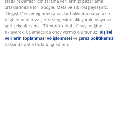
Özellikler
İncelemeler
(
11
)
Teslimat