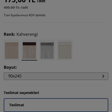
/adt
400,00 TL /adt
Tüm fiyatlarımıza KDV dahildir
Renk
:
Kahverengi
Boyut
:
90x245
Teslimat seçenekleri
Teslimat