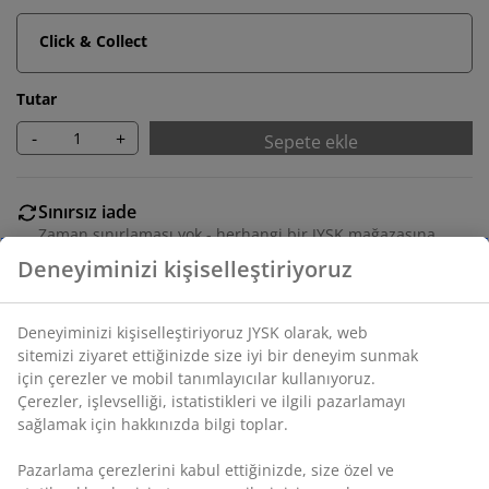
Click & Collect
Tutar
-
+
Sepete ekle
Sınırsız iade
Zaman sınırlaması yok - herhangi bir JYSK mağazasına
iade
Fiyat garantisi
Satın alma işleminizde 30 günlük fiyat garantisi
Esnek teslimat seçenekleri
Seçtiğiniz hızlı ve kolay teslimat
SKU: 5090326