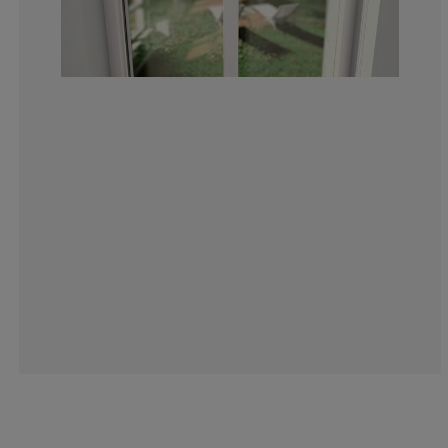
4.112554112554
2.164502164502
6.493506493506