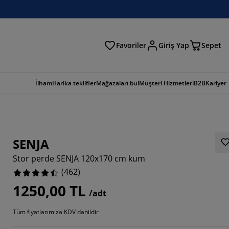
Favoriler
Giriş Yap
Sepet
a
İlham
Harika teklifler
Mağazaları bul
Müşteri Hizmetleri
B2B
Kariyer
SENJA
Stor perde SENJA 120x170 cm kum
(
462
)
1250,00 TL
/adt
467%
Tüm fiyatlarımıza KDV dahildir
2553%