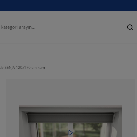
Ar
rde SENJA 120x170 cm kum
74.67532467532
12.55411255411