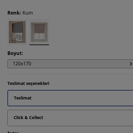
113%
Renk
:
Kum
1645%
493%
Boyut
:
120x170
Teslimat seçenekleri
Teslimat
Click & Collect