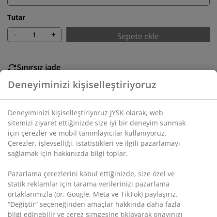
Tutar
-
+
Sepete ekle
Sınırsız iade
Zaman sınırlaması yok - herhangi bir JYSK mağazasına
iade
Fiyat garantisi
Satın alma işleminizde 30 günlük fiyat garantisi
Esnek teslimat seçenekleri
Seçtiğiniz hızlı ve kolay teslimat
SKU: 1439001