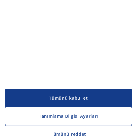
Ürün kategorileri
Kılavuzlar ve destek
Kılavuzlar ve destek
JYSK
JYSK
Genel merkez
JYSK'u takip edin