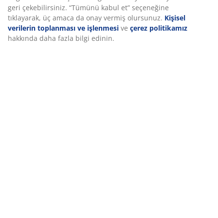
Özellikler
İncelemeler
(
155
)
Teslimat
Deneyiminizi kişiselleştiriyoruz
Deneyiminizi kişiselleştiriyoruz JYSK olarak, web sitemizi ziyaret e
bir deneyim sunmak için çerezler ve mobil tanımlayıcılar kullanı