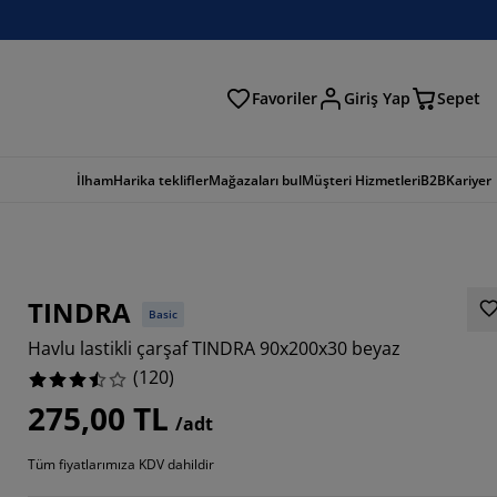
Favoriler
Giriş Yap
Sepet
a
İlham
Harika teklifler
Mağazaları bul
Müşteri Hizmetleri
B2B
Kariyer
TINDRA
Basic
Havlu lastikli çarşaf TINDRA 90x200x30 beyaz
(
120
)
275,00 TL
/adt
Tüm fiyatlarımıza KDV dahildir