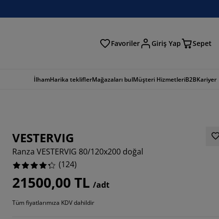
Favoriler
Giriş Yap
Sepet
a
İlham
Harika teklifler
Mağazaları bul
Müşteri Hizmetleri
B2B
Kariyer
VESTERVIG
Ranza VESTERVIG 80/120x200 doğal
(
124
)
21500,00 TL
/adt
1616%
Tüm fiyatlarımıza KDV dahildir
9032%