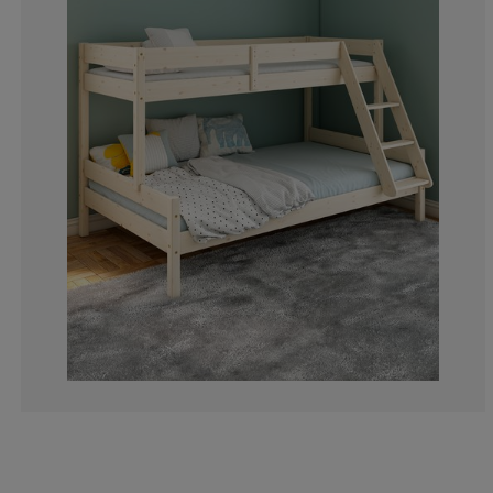
4.83870967741
2.419354838709
7.25806451612