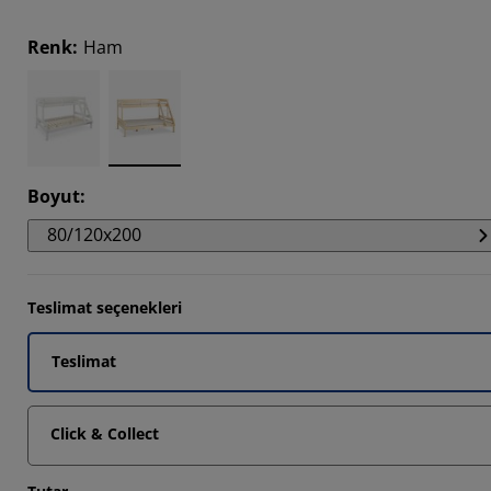
9355%
Renk
:
Ham
6775%
9033%
Boyut
:
80/120x200
Teslimat seçenekleri
Teslimat
Click & Collect