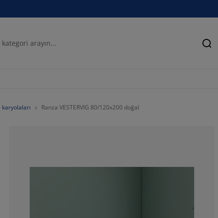
Ar
 karyolaları
Ranza VESTERVIG 80/120x200 doğal
62.90322580645
22.5806451612