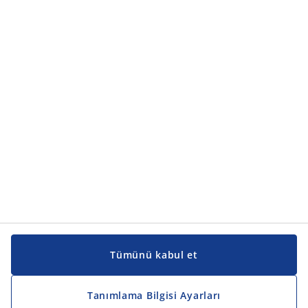
Ürün kategorileri
Ürün kategorileri
Kılavuzlar ve destek
Kılavuzlar ve destek
JYSK
JYSK
Genel merkez
JYSK'u takip edin