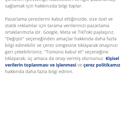
Fiyat garantisi
Satın alma işleminizde 30 günlük fiyat garantisi
Esnek teslimat seçenekleri
Seçtiğiniz hızlı ve kolay teslimat
SKU: 3640352
Montaj talimatları
Özellikler
İncelemeler
Deneyiminizi kişiselleştiriyoruz
(
645
)