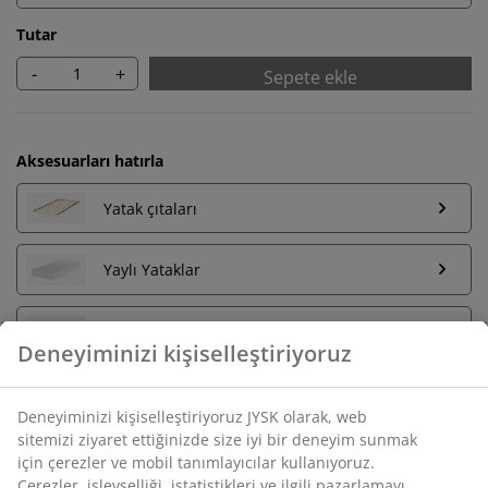
Tutar
-
+
Sepete ekle
Aksesuarları hatırla
Yatak çıtaları
Yaylı Yataklar
Sünger Yataklar
Sınırsız iade
Zaman sınırlaması yok - herhangi bir JYSK mağazasına
iade