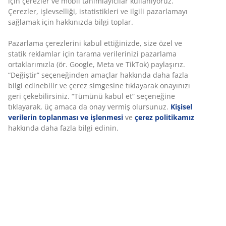
Sınırsız iade
Zaman sınırlaması yok - herhangi bir JYSK mağazasına
iade
Fiyat garantisi
Satın alma işleminizde 30 günlük fiyat garantisi
Esnek teslimat seçenekleri
Seçtiğiniz hızlı ve kolay teslimat
SKU: 3640354
Montaj talimatları
Özellikler