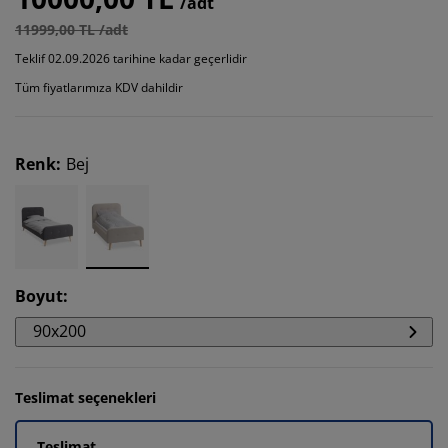
/adt
11999,00 TL /adt
Teklif 02.09.2026 tarihine kadar geçerlidir
Tüm fiyatlarımıza KDV dahildir
Renk
:
Bej
Boyut
:
90x200
Teslimat seçenekleri
Teslimat