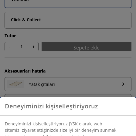
Click & Collect
Tutar
-
+
Sepete ekle
Aksesuarları hatırla
Yatak çıtaları
Yaylı Yataklar
Sünger Yataklar