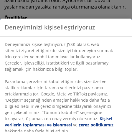
azalmasına yardımcı olur. Ayrıca sert bir duvara
yaslanmadan yatakta rahatça oturmanıza olanak tanır.
Özellikler
Ölçü:
G180 x Y124 x D11 cm
Montaj:
Zemine yerleştirilir ve duvara yaslanarak
kullanılır
Renk:
Gri-40
OEKO-TEX® STANDARD 100:
Zararlı maddelere
karşı test edilmiştir
%100 FSC®:
Bu üründeki tüm ahşap ve orman
bazlı malzemeler, sorumlu şekilde yönetilen FSC®
sertifikalı ormanlardan elde edilmiştir
DREAMZONE®:
Kaliteli yatak seçeneklerini makul
fiyatlarla JYSK'ta keşfedin.
Montaj