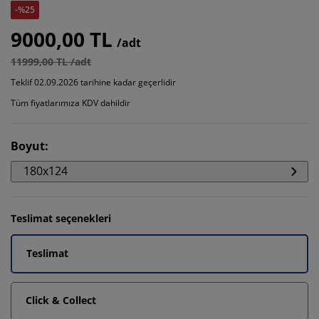
-%25
9000,00 TL
/adt
11999,00 TL /adt
Teklif 02.09.2026 tarihine kadar geçerlidir
Tüm fiyatlarımıza KDV dahildir
Boyut
:
180x124
Teslimat seçenekleri
Teslimat
Click & Collect