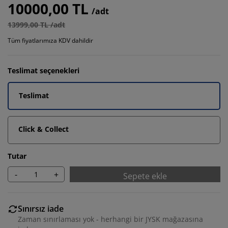
10000,00 TL
/adt
13999,00 TL /adt
Tüm fiyatlarımıza KDV dahildir
Teslimat seçenekleri
Teslimat
Click & Collect
Tutar
-
+
Sepete ekle
Sınırsız iade
Zaman sınırlaması yok - herhangi bir JYSK mağazasına