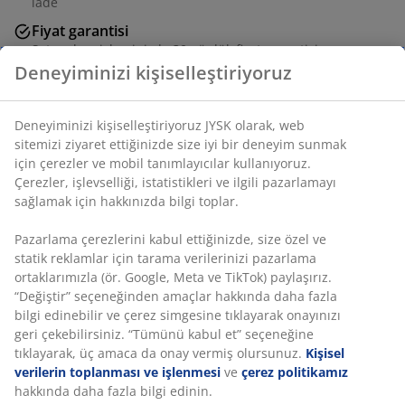
iade
Fiyat garantisi
Satın alma işleminizde 30 günlük fiyat garantisi
Esnek teslimat seçenekleri
Seçtiğiniz hızlı ve kolay teslimat
SKU: 3670259
Montaj talimatları
Özellikler
İncelemeler
(
187
)