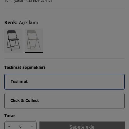
Tüm fiyatlarımıza KDV dahildir
Renk
:
Açık kum
Teslimat seçenekleri
Teslimat
Click & Collect
Tutar
-
+
Sepete ekle