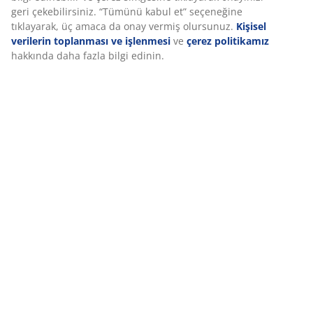
Özellikler
geri çekebilirsiniz. “Tümünü kabul et” seçeneğine
tıklayarak, üç amaca da onay vermiş olursunuz.
Kişisel
verilerin toplanması ve işlenmesi
ve
çerez politikamız
hakkında daha fazla bilgi edinin.
İncelemeler
(
68
)
Teslimat