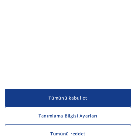
Ürün kategorileri
Kılavuzlar ve destek
Kılavuzlar ve destek
JYSK
JYSK
Genel merkez
JYSK'u takip edin
Tümünü kabul et
Tanımlama Bilgisi Ayarları
Tümünü reddet