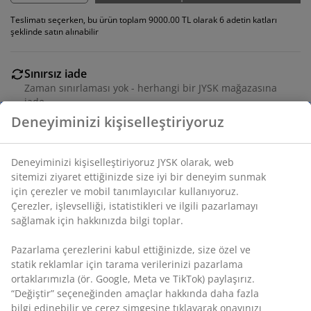
Teslimatı seçerken, bu ürün toplam 9000.00 TL olarak 6 adetin katları
şeklinde satın alınabilir
Sınırsız iade
Zaman sınırlaması yok - herhangi bir JYSK mağazasına
iade
Deneyiminizi kişiselleştiriyoruz
Fiyat garantisi
Satın alma işleminizde 30 günlük fiyat garantisi
Esnek teslimat seçenekleri
Deneyiminizi kişiselleştiriyoruz JYSK olarak, web
Seçtiğiniz hızlı ve kolay teslimat
sitemizi ziyaret ettiğinizde size iyi bir deneyim sunmak
için çerezler ve mobil tanımlayıcılar kullanıyoruz.
Çerezler, işlevselliği, istatistikleri ve ilgili pazarlamayı
sağlamak için hakkınızda bilgi toplar.
SKU: 3670412
Pazarlama çerezlerini kabul ettiğinizde, size özel ve
Montaj talimatları
statik reklamlar için tarama verilerinizi pazarlama
ortaklarımızla (ör. Google, Meta ve TikTok) paylaşırız.
“Değiştir” seçeneğinden amaçlar hakkında daha fazla
bilgi edinebilir ve çerez simgesine tıklayarak onayınızı